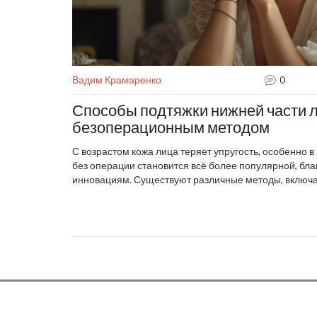
Вадим Крамаренко
0
Способы подтяжки нижней части 
безоперационным методом
С возрастом кожа лица теряет упругость, особенно в
без операции становится всё более популярной, бл
инновациям. Существуют различные методы, включа
современные гаджеты. В статье рассмотрим лучшие
чтобы вернуть ей молодость и красоту.