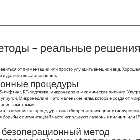
тоды – реальные решения 
збавиться от пигментации или просто улучшить внешний вид. Хороша
 и долгого восстановления.
ионные процедуры
лифтинг, RF‑подтяжка, микронедлинг и химические пилинги. Ультра
ё упругой. Микронедлинг – это маленькие иглы, которые создают ми
менее заметными.
тите внимание на процедуры типа «биоревитализация» с гиалуроном, 
ля борьбы с пигментацией часто используют лазерные пилинги или I
й безоперационный метод
а странице нашего сайта есть статья «Как распознать хорошего кос