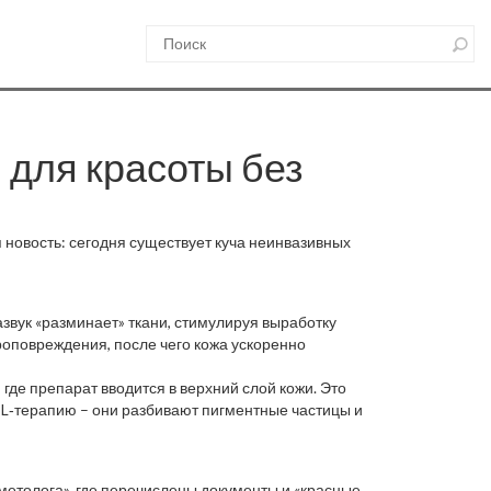
для красоты без
я новость: сегодня существует куча неинвазивных
звук «разминает» ткани, стимулируя выработку
кроповреждения, после чего кожа ускоренно
где препарат вводится в верхний слой кожи. Это
PL‑терапию – они разбивают пигментные частицы и
метолога», где перечислены документы и «красные