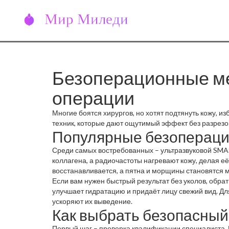
Безоперационные ме
операции
Многие боятся хирургов, но хотят подтянуть кожу, и
техник, которые дают ощутимый эффект без разрезов
Популярные безоперац
Среди самых востребованных – ультразвуковой SMAS‑
коллагена, а радиочастоты нагревают кожу, делая е
восстанавливается, а пятна и морщины становятся 
Если вам нужен быстрый результат без уколов, обра
улучшает гидратацию и придаёт лицу свежий вид. Д
ускоряют их выведение.
Как выбрать безопасны
Первый шаг – проверка квалификации специалиста. Н