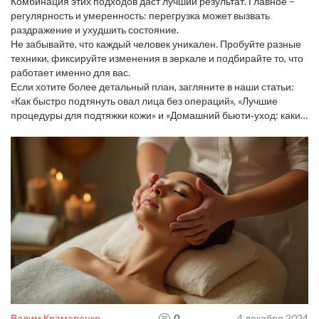
Они стимулируют выработку коллагена без операции.
Комбинация этих подходов даст лучший результат. Главное –
регулярность и умеренность: перегрузка может вызвать
раздражение и ухудшить состояние.
Не забывайте, что каждый человек уникален. Пробуйте разные
техники, фиксируйте изменения в зеркале и подбирайте то, что
работает именно для вас.
Если хотите более детальный план, загляните в наши статьи:
«Как быстро подтянуть овал лица без операций», «Лучшие
процедуры для подтяжки кожи» и «Домашний бьюти‑уход: какие
процедуры можно делать в квартире». Они помогут подобрать
оптимальные средства и методы именно под вашу кожу.
Вадим Крамаренко
0
4 декабря 2024