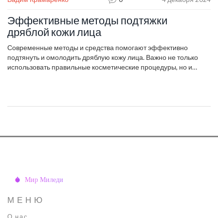
Эффективные методы подтяжки
дряблой кожи лица
Современные методы и средства помогают эффективно
подтянуть и омолодить дряблую кожу лица. Важно не только
использовать правильные косметические процедуры, но и
заботиться о коже в домашних условиях. В статье вы найдете
полезные советы о том, какие ингредиенты способствует
упругости кожи, а также узнаете о влиянии питания и образа
жизни на состояние кожи. Получите информацию о самых
популярных процедурах подтяжки и путях их безопасного
применения.
МЕНЮ
О нас