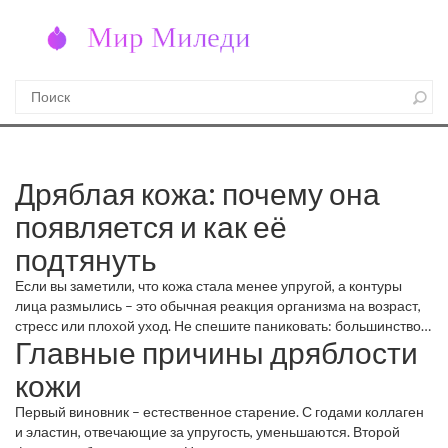
Дряблая кожа: почему она
появляется и как её
подтянуть
Если вы заметили, что кожа стала менее упругой, а контуры
лица размылись – это обычная реакция организма на возраст,
стресс или плохой уход. Не спешите паниковать: большинство
Главные причины дряблости
причин легко поправить, а эффективность методов сегодня
подтвердили реальные результаты.
кожи
Первый виновник – естественное старение. С годами коллаген
и эластин, отвечающие за упругость, уменьшаются. Второй