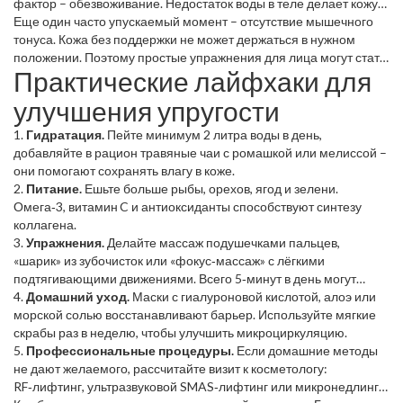
фактор – обезвоживание. Недостаток воды в теле делает кожу
сухой и теряет тонус. Третий – неправильное питание: избыток
Еще один часто упускаемый момент – отсутствие мышечного
сахара и трансжиров ускоряют разрушение волокнистой
тонуса. Кожа без поддержки не может держаться в нужном
структуры. И, конечно, внешние воздействия: ультрафиолет,
положении. Поэтому простые упражнения для лица могут стать
Практические лайфхаки для
курение, частые перепады температур.
отличным «анти‑дребающим» средством.
улучшения упругости
1.
Гидратация.
Пейте минимум 2 литра воды в день,
добавляйте в рацион травяные чаи с ромашкой или мелиссой –
они помогают сохранять влагу в коже.
2.
Питание.
Ешьте больше рыбы, орехов, ягод и зелени.
Омега‑3, витамин C и антиоксиданты способствуют синтезу
коллагена.
3.
Упражнения.
Делайте массаж подушечками пальцев,
«шарик» из зубочисток или «фокус‑массаж» с лёгкими
подтягивающими движениями. Всего 5‑минут в день могут
заметно укрепить кожу.
4.
Домашний уход.
Маски с гиалуроновой кислотой, алоэ или
морской солью восстанавливают барьер. Используйте мягкие
скрабы раз в неделю, чтобы улучшить микроциркуляцию.
5.
Профессиональные процедуры.
Если домашние методы
не дают желаемого, рассчитайте визит к косметологу:
RF‑лифтинг, ультразвуковой SMAS‑лифтинг или микронедлинг.