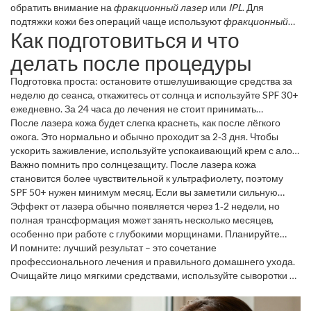
омоложения без сильного покраснения.
обратить внимание на
фракционный лазер
Эксим (IPL)
или
IPL
. Для
работает
как световой фотон, помогает избавиться от пигментных пятен
подтяжки кожи без операций чаще используют
фракционный
Как подготовиться и что
и сосудистых образований.
CO₂
или
RF‑лазер
. Выбор зависит от типа вашей кожи, проблем
и желаемого срока восстановления.
делать после процедуры
Подготовка проста: остановите отшелушивающие средства за
неделю до сеанса, откажитесь от солнца и используйте SPF 30+
ежедневно. За 24 часа до лечения не стоит принимать
антикоагулянты (аспирин, ибупрофен) – они могут увеличить
После лазера кожа будет слегка краснеть, как после лёгкого
кровотечение.
ожога. Это нормально и обычно проходит за 2‑3 дня. Чтобы
ускорить заживление, используйте успокаивающий крем с алоэ
или пантенолом. Не трогайте поражённые участки, а если
Важно помнить про солнцезащиту. После лазера кожа
появляются волдыри, оставьте их в покое – они сами
становится более чувствительной к ультрафиолету, поэтому
рассосутся.
SPF 50+ нужен минимум месяц. Если вы заметили сильную
боль, отёк или гной, обратитесь к специалисту – иногда
Эффект от лазера обычно появляется через 1‑2 недели, но
требуется дополнительный курс антибиотиков.
полная трансформация может занять несколько месяцев,
особенно при работе с глубокими морщинами. Планируйте
курс из 3‑5 процедур с интервалом 4‑6 недель – так кожа успеет
И помните: лучший результат – это сочетание
восстановиться и усвоить новый коллагеновый каркас.
профессионального лечения и правильного домашнего ухода.
Очищайте лицо мягкими средствами, используйте сыворотки с
витамином C и ретинолом (по согласованию с врачом) и не
забывайте про регулярный массаж лимфы. Такие простые шаги