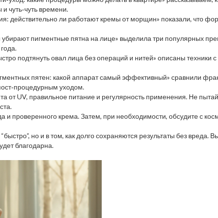
 и чуть‑чуть времени.
ния: действительно ли работают кремы от морщин» показали, что ф
лы убирают пигментные пятна на лице» выделила три популярных преп
года.
быстро подтянуть овал лица без операций и нитей» описаны техники 
пигментных пятен: какой аппарат самый эффективный» сравнили фрак
пост‑процедурным уходом.
щита от UV, правильное питание и регулярность применения. Не пыта
ста.
да и проверенного крема. Затем, при необходимости, обсудите с ко
“быстро”, но и в том, как долго сохраняются результаты без вреда.
удет благодарна.