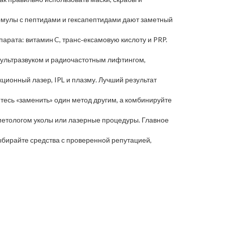
ормулы с пептидами и гексапептидами дают заметный
арата: витамин C, транс‑ексамовую кислоту и PRP.
с ультразвуком и радиочастотным лифтингом,
ционный лазер, IPL и плазму. Лучший результат
йтесь «заменить» один метод другим, а комбинируйте
сметологом уколы или лазерные процедуры. Главное
 Выбирайте средства с проверенной репутацией,