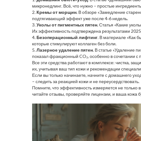
микронедлинг. Всё, что нужно – простые ингредиенты
2.
Кремы от морщин
. В обзоре «Замедление старе
подтягивающий эффект уже после 4‑6 недель.
3.
Уколы от пигментных пятен
. Статья «Какие уко
Их эффективность подтверждена результатами 2025 
4.
Безоперационный лифтинг
. В материале «Как 
которые стимулируют коллаген без боли.
5.
Лазерное удаление пятен
. В статье «Удаление 
показал фракционный CO₂, особенно в сочетании с 
Все эти средства работают в комплексе: чистка, за
их, учитывая ваш тип кожи и рекомендации специали
Если вы только начинаете, начните с домашнего ухо
– следить за реакцией кожи и не переусердствовать.
Помните, что эффективность измеряется не только в 
читайте отзывы, проверяйте лицензии, и ваша кожа б