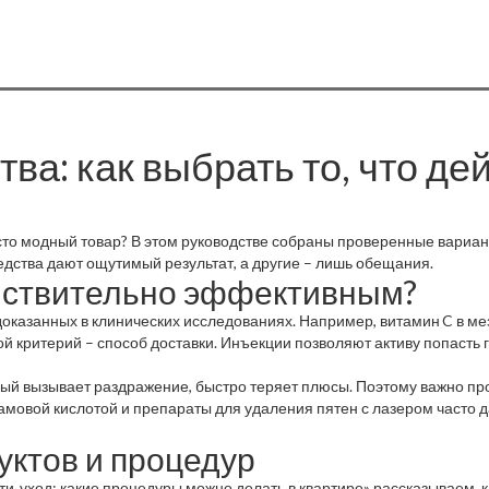
а: как выбрать то, что де
осто модный товар? В этом руководстве собраны проверенные вариан
дства дают ощутимый результат, а другие – лишь обещания.
ействительно эффективным?
доказанных в клинических исследованиях. Например, витамин C в ме
 критерий – способ доставки. Инъекции позволяют активу попасть г
орый вызывает раздражение, быстро теряет плюсы. Поэтому важно п
амовой кислотой и препараты для удаления пятен с лазером часто
уктов и процедур
ти‑уход: какие процедуры можно делать в квартире» рассказываем, к