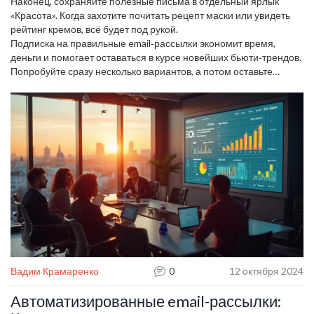
нажатием.
Наконец, сохраняйте полезные письма в отдельный ярлык
«Красота». Когда захотите почитать рецепт маски или увидеть
рейтинг кремов, всё будет под рукой.
Подписка на правильные email‑рассылки экономит время,
деньги и помогает оставаться в курсе новейших бьюти‑трендов.
Попробуйте сразу несколько вариантов, а потом оставьте
только те, которые действительно отвечают вашим запросам.
Вадим Крамаренко
0
12 октября 2024
Автоматизированные email-рассылки: