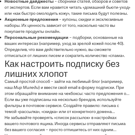
Новостные дайджесты
– сборники статей, обзоров и советов
от экспертов. Если вам нравится читать «домашний бьюти‑уход»
или «как быстро омолодить кожу», такие письма будут полезны.
Акционные предложения
– купоны, скидки и эксклюзивные
наборы. Их ценность зависит от того, насколько часто вы
покупаете продукты онлайн.
Персональные рекомендации
– подборки, основанные на
ваших интересах (например, уход за зрелой кожей после 40).
Определив, что вам действительно нужно, вы сможете
отписаться от лишних писем и сократить количество «спама».
Как настроить подписку без
лишних хлопот
Самый простой способ – зайти на любимый блог (например,
наш
Мир Миледи
) и ввести свой email в форму подписки. При
этом обращайте внимание на чекбоксы: часто предложения о
скидках открываются отдельным «мульти‑боксом», который
Если вы уже подписаны на несколько брендов, используйте
можно отключить, если не интересует продажа.
фильтры в почтовом сервисе. Создайте правило: письма с
темой «рассылка», «скидка» или от конкретного домена
отправляйте в отдельную папку. Так важные советы о
Не забывайте проверять «список рассылок» в настройках
домашнем уходе не затеряются среди рекламных баннеров.
вашего почтового ящика. Иногда сервисы отправляют письма
без вашего согласия – просто отпишитесь от них одним