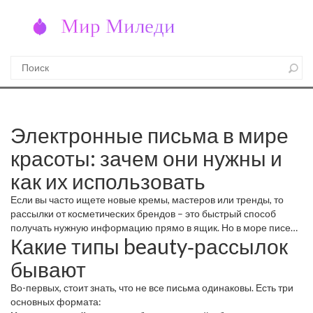
Электронные письма в мире
красоты: зачем они нужны и
как их использовать
Если вы часто ищете новые кремы, мастеров или тренды, то
рассылки от косметических брендов – это быстрый способ
получать нужную информацию прямо в ящик. Но в море писем
Какие типы beauty‑рассылок
легко потерять самое важное. Давайте разберём, какие письма
действительно стоят вашего внимания и как настроить
бывают
подписку, чтобы она работала на вас.
Во-первых, стоит знать, что не все письма одинаковы. Есть три
основных формата: