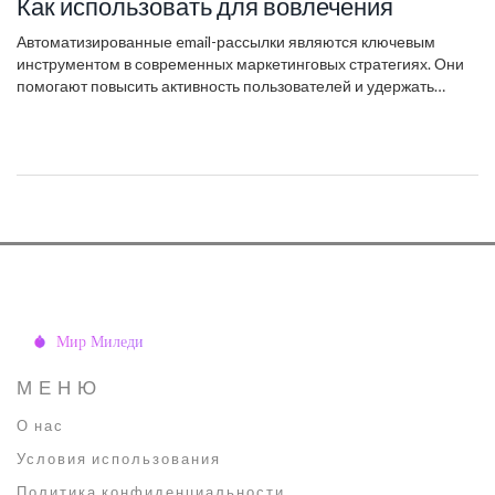
Как использовать для вовлечения
Автоматизированные email-рассылки являются ключевым
инструментом в современных маркетинговых стратегиях. Они
помогают повысить активность пользователей и удержать
клиентов. Узнайте, как грамотно настраивать такие рассылки,
чтобы они приносили результат и не раздражали подписчиков.
В статье рассматриваются полезные советы от Григория
Чарного и других известных экспертов в области цифрового
маркетинга.
МЕНЮ
О нас
Условия использования
Политика конфиденциальности