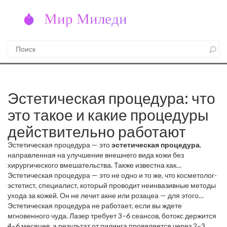
Эстетическая процедура: что
это такое и какие процедуры
действительно работают
Эстетическая процедура — это
эстетическая процедура
,
направленная на улучшение внешнего вида кожи без
хирургического вмешательства
. Также известна как
косметологическая коррекция
Эстетическая процедура — это не одно и то же, что
, она помогает убрать морщины,
косметолог-
пигментацию, дряблость и восстановить тонус кожи, не ложась
эстетист
,
специалист, который проводит неинвазивные методы
под нож
ухода за кожей
. Это не массаж или умывание — это
. Он не лечит акне или розацеа — для этого
целенаправленные, научно обоснованные методы, которые
нужен врач-дерматолог. Эстетист работает с тем, что уже есть: с
Эстетическая процедура не работает, если вы ждете
влияют на глубокие слои кожи и дают видимый результат.
тусклостью, мимическими морщинами, потерей упругости. Он
мгновенного чуда. Лазер требует 3–6 сеансов, ботокс держится
использует лазер, пилинги, биоревитализацию, мезотерапию —
4–6 месяцев, а результат от пилинга проявляется через 2–3