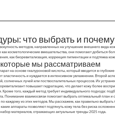
уры: что выбрать и почему
овокупность методов, направленных на улучшение внешнего вида ко
е как
косметологические вмешательства
, они помогают добиться бол
ния, как биоревитализация, коррекция пигментации и подтяжка кожи
 которые мы рассматриваем
парат на основе гиалуроновой кислоты, который вводится в глубокие
яет эластичность и нуждается в интенсивном увлажнении. Второй асп
й, солнечных лучей или поствоспалительных процессов
. Их устран
етий блок –
иоревитализант повышает гидратацию, что делает кожу более воспр
подтяжка кожи
,
это комплекс процедур, включающий ради
ти тканей
. Кроме того, каждый метод требует индивидуального подхода: подб
. Подтяжка помогает улучшить контур лица и тела без хиру
тата. Понимание взаимосвязи помогает выбрать оптимальный план и с
по каждому из этих методов. Мы расскажем, как правильно выбрать 
 какие аппараты позволяют подтянуть кожу тела без риска осложнен
в набор материалов, отражающих актуальные тренды 2025 года.