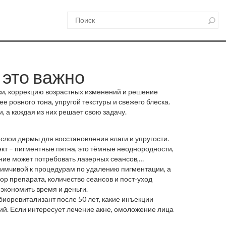
 это важно
жи, коррекцию возрастных изменений и решение
ее ровного тона, упругой текстуры и свежего блеска.
, а каждая из них решает свою задачу.
 слои дермы для восстановления влаги и упругости
.
ект –
пигментные пятна
,
это тёмные неоднородности,
ение может потребовать лазерных сеансов,
иимчивой к процедурам по удалению пигментации, а
очастотный лифтинг, ультразвук и лазерные
ор препарата, количество сеансов и пост‑уход
ргического вмешательства.
экономить время и деньги.
биоревитализант после 50 лет, какие инъекции
ий. Если интересует лечение акне, омоложение лица