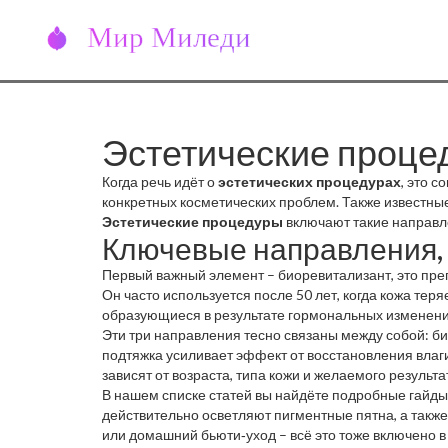
Эстетические процед
Когда речь идёт о
эстетических процедурах
,
это с
конкретных косметических проблем
. Также известны
Эстетические процедуры
включают такие направле
Ключевые направления,
Первый важный элемент –
биоревитализант
,
это пре
Он часто используется после 50 лет, когда кожа тер
образующиеся в результате гормональных изменени
мезотерапии или специализированных инъекций. Тр
Эти три направления тесно связаны между собой: б
методики, направленные на восстановление упругос
подтяжка усиливает эффект от восстановления влаги
зависят от возраста, типа кожи и желаемого резуль
В нашем списке статей вы найдёте подробные гайды 
действительно осветляют пигментные пятна, а также
или домашний бьюти‑уход – всё это тоже включено 