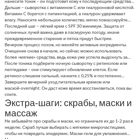
нанесите тоник – он подготовит кожу к последующим средствам
и восстановит pH.
Дальше – сыворотка с витамином C или гиалуроновой кислотой.
Витамин C борется с пигментацией, а гиалурон удерживает
влагу. Наносите небольшое количество, мягко помассируйте
пальцами.
Последний шаг – лёгкий крем с SPF 30 минимум. Защита от
солнечных лучей важна даже в пасмурную погоду, иначе
преждевременное старение и пятна придут быстрее.
Вечером процесс похож, но меняйте активные ингредиенты.
Очищение снова в начале, но сейчас можно использовать
более «мягкие» средства, ведь кожа уже успела выдохнуть за
день.
После тоника подберите ночную сыворотку с ретинолом или
пептидами – они стимулируют обновление клеток. Если
ретинол слишком сильный, начните с 0,25% и постепенно
повышайте дозу.
Завершите вечерний уход питательным кремом или
маской‑overnight. Он даст коже время восстановиться, пока вы
спите.
Экстра‑шаги: скрабы, маски и
массаж
Не забывайте про скрабы и маски, но ограничьте их до 1‑2 раз в
неделю. Скраб лучше выбирать с мягкими микрочастицами,
чтобы не повредить эпидермис. Маски‑гели для увлажнения