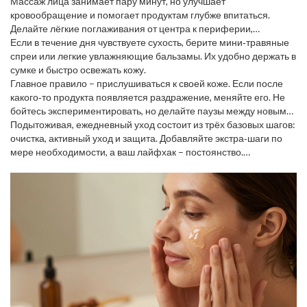
подойдут после сна, а глиняные – если кожа склонна к жирному
Массаж лица занимает пару минут, но улучшает
блеску.
кровообращение и помогает продуктам глубже впитаться.
Делайте лёгкие поглаживания от центра к периферии,
используя кончики пальцев или роллер.
Если в течение дня чувствуете сухость, берите мини‑травяные
спреи или легкие увлажняющие бальзамы. Их удобно держать в
сумке и быстро освежать кожу.
Главное правило – прислушиваться к своей коже. Если после
какого‑то продукта появляется раздражение, меняйте его. Не
бойтесь экспериментировать, но делайте паузы между новыми
средствами, чтобы понять, как реагирует кожа.
Подытоживая, ежедневный уход состоит из трёх базовых шагов:
очистка, активный уход и защита. Добавляйте экстра‑шаги по
мере необходимости, а ваш лайфхак – постоянство.
Придерживайтесь простого плана, и кожа будет благодарна
каждый день.