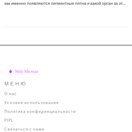
как именно появляются пигментные пятна и какой орган за это
отвечает. Обсудим, почему возникают такие изменения, а также
дадим советы, как можно снизить риск появления новых пятен.
Будут разобраны реальные причины и полезные лайфхаки по
уходу за кожей. Всё просто, понятно и без сложных терминов.
МЕНЮ
О нас
Условия использования
Политика конфиденциальности
PIPL
Связаться с нами