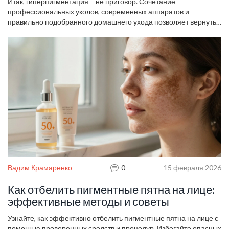
процедуры.
Итак, гиперпигментация – не приговор. Сочетание
профессиональных уколов, современных аппаратов и
правильно подобранного домашнего ухода позволяет вернуть
ровный тон кожи. Главное – действовать быстро, не
откладывать визит к специалисту и соблюдать профилактику
каждый день.
Вадим Крамаренко
0
15 февраля 2026
Как отбелить пигментные пятна на лице:
эффективные методы и советы
Узнайте, как эффективно отбелить пигментные пятна на лице с
помощью проверенных средств и процедур. Избегайте опасных