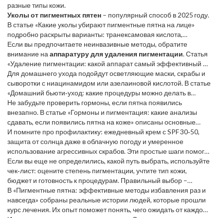
разные типы кожи.
темнеют.
Уколы от пигментных пятен
– популярный способ в 2025 году.
В статье «Какие уколы убирают пигментные пятна на лице»
подробно раскрыты варианты: транексамовая кислота,
витамин C и PRP. Они работают изнутри, осветляя пятна и
Если вы предпочитаете неинвазивные методы, обратите
ускоряя обновление клеток. При выборе важно учитывать цену,
внимание на
аппаратуру для удаления пигментации
. Статья
количество сеансов и возможные риски.
«Удаление пигментации: какой аппарат самый эффективный и
безопасный?» сравнивает лазерные и IPL‑системы, помогает
Для домашнего ухода подойдут осветляющие маски, скрабы и
понять, какой тип подходит именно вам.
сыворотки с ниацинамидом или азелаиновой кислотой. В статье
«Домашний бьюти‑уход: какие процедуры можно делать в
квартире» собраны простые рецепты, которые можно делать
Не забудьте проверить гормоны, если пятна появились
без визита к специалисту.
внезапно. В статье «Гормоны и пигментация: какие анализы
сдавать, если появились пятна на коже» описаны основные
анализы и как их интерпретировать.
И помните про профилактику: ежедневный крем с SPF 30‑50,
защита от солнца даже в облачную погоду и умеренное
использование агрессивных скрабов. Эти простые шаги помогут
замедлить появление новых пятен.
Если вы еще не определились, какой путь выбрать, используйте
чек‑лист: оцените степень пигментации, учтите тип кожи,
бюджет и готовность к процедурам. Правильный выбор –
половина успеха.
В «Пигментные пятна: эффективные методы избавления раз и
навсегда» собраны реальные истории людей, которые прошли
курс лечения. Их опыт поможет понять, чего ожидать от каждой