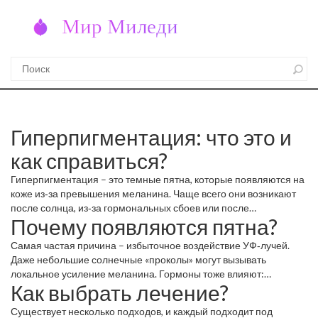
Гиперпигментация: что это и
как справиться?
Гиперпигментация – это темные пятна, которые появляются на
коже из‑за превышения меланина. Чаще всего они возникают
после солнца, из‑за гормональных сбоев или после
Почему появляются пятна?
воспалений. Если вы заметили новые пятна, скорее всего, ваш
организм сигнализирует о нарушении баланса.
Самая частая причина – избыточное воздействие УФ‑лучей.
Даже небольшие солнечные «проколы» могут вызывать
локальное усиление меланина. Гормоны тоже влияют:
Как выбрать лечение?
беременность, таблетки или гормональный дисбаланс часто
приводят к мелазме. Наконец, любые воспаления – прыщи,
Существует несколько подходов, и каждый подходит под
порезы, раздражения – оставляют следы, которые со временем