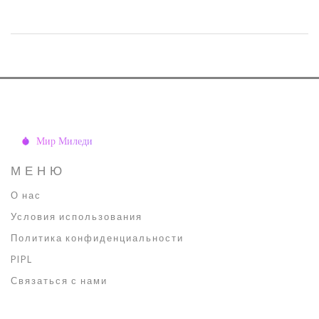
улучшить её состояние. Следуя нашим рекомендациям, вы
сможете быстро заметить изменения и обрести здоровую и
сияющую кожу.
МЕНЮ
О нас
Условия использования
Политика конфиденциальности
PIPL
Связаться с нами