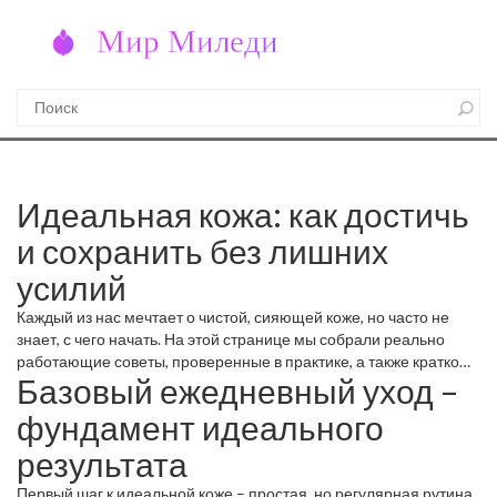
Идеальная кожа: как достичь
и сохранить без лишних
усилий
Каждый из нас мечтает о чистой, сияющей коже, но часто не
знает, с чего начать. На этой странице мы собрали реально
работающие советы, проверенные в практике, а также кратко
Базовый ежедневный уход –
расскажем о популярных процедурах, которые помогут вам
выглядеть великолепно каждый день.
фундамент идеального
результата
Первый шаг к идеальной коже – простая, но регулярная рутина.