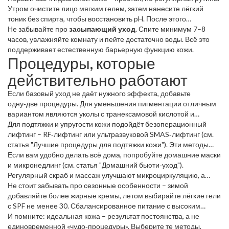
Утром очистите лицо мягким гелем, затем нанесите лёгкий
тоник без спирта, чтобы восстановить pH. После этого
используйте сыворотку с витамином C или морковным
Не забывайте про
засыпающий уход
. Спите минимум 7–8
экстрактом – они ускоряют обновление клеток и делают тон
часов, увлажняйте комнату и пейте достаточно воды. Всё это
ровнее. На ночь применяйте питательный крем с ретинолом
поддерживает естественную барьерную функцию кожи.
Процедуры, которые
или пептидами – они способствуют обновлению и снижают
мелкие морщинки.
действительно работают
Если базовый уход не даёт нужного эффекта, добавьте
одну‑две процедуры. Для уменьшения пигментации отличным
вариантом являются уколы с транексамовой кислотой и
витамином C – они осветляют пятна без длительного
Для подтяжки и упругости кожи подойдёт безоперационный
реабилитационного периода (см. статья "Какие уколы убирают
лифтинг – RF‑лифтинг или ультразвуковой SMAS‑лифтинг (см.
пигментные пятна").
статья "Лучшие процедуры для подтяжки кожи"). Эти методы
«разгоняют» коллаген, делая лицо более эластичным за
Если вам удобно делать всё дома, попробуйте домашние маски
несколько сеансов.
и микронедлинг (см. статья "Домашний бьюти‑уход").
Регулярный скраб и массаж улучшают микроциркуляцию, а
микронедлинг стимулирует выработку новых клеток без боли.
Не стоит забывать про сезонные особенности – зимой
добавляйте более жирные кремы, летом выбирайте лёгкие гели
с SPF не менее 30. Сбалансированное питание с высоким
содержанием омега‑3, витаминов А и Е тоже ускоряет процесс
И помните: идеальная кожа – результат постоянства, а не
восстановления.
единовременной «чудо‑процедуры». Выберите те методы,