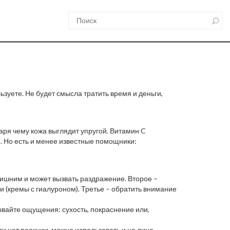
ьзуете. Не будет смысла тратить время и деньги,
аря чему кожа выглядит упругой. Витамин C
. Но есть и менее известные помощники:
злишним и может вызвать раздражение. Второе –
и (кремы с гиалуроном). Третье – обратить внимание
ывайте ощущения: сухость, покраснение или,
и нет реакции, можно использовать и на лице.