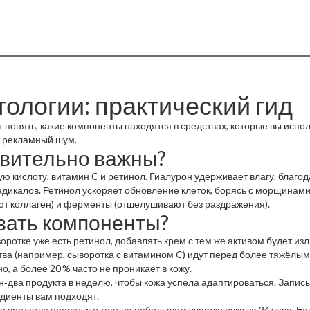
ологии: практический гид
т понять, какие компоненты находятся в средствах, которые вы испол
то рекламный шум.
твительно важны?
кислоту, витамин C и ретинол. Гиалурон удерживает влагу, благод
дикалов. Ретинол ускоряет обновление клеток, борясь с морщинами
ют коллаген) и ферменты (отшелушивают без раздражения).
вать компоненты?
оротке уже есть ретинол, добавлять крем с тем же активом будет и
тва (например, сыворотка с витамином C) идут перед более тяжёлым
, а более 20 % часто не проникает в кожу.
н‑два продукта в неделю, чтобы кожа успела адаптироваться. Запис
едиенты вам подходят.
средства проведите тест на небольшом участке руки за 24 часа. Есл