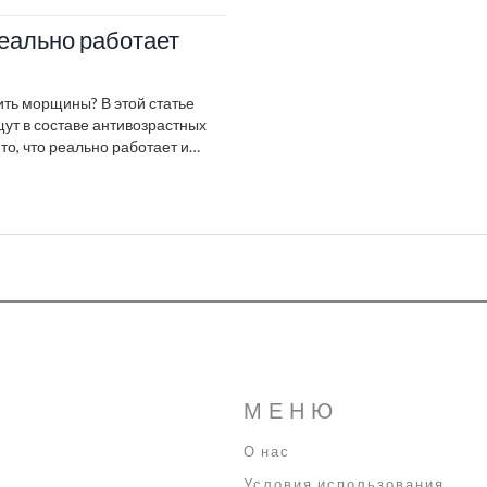
еально работает
ть морщины? В этой статье
ут в составе антивозрастных
то, что реально работает и
рем, на что обратить внимание и
узнаешь, как правильно
рогих процедур.
МЕНЮ
О нас
Условия использования