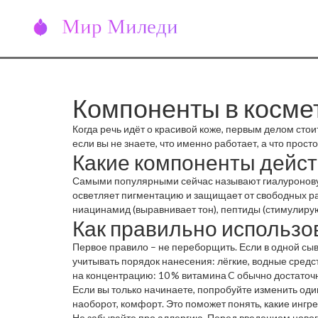
Компоненты в космет
Когда речь идёт о красивой коже, первым делом стои
если вы не знаете, что именно работает, а что прос
Какие компоненты дейс
Самыми популярными сейчас называют гиалуроновую 
осветляет пигментацию и защищает от свободных ра
ниацинамид (выравнивает тон), пептиды (стимулиру
Как правильно использо
Первое правило – не переборщить. Если в одной сыв
учитывать порядок нанесения: лёгкие, водные средс
на концентрацию: 10 % витамина C обычно достаточно
Если вы только начинаете, попробуйте изменить оди
наоборот, комфорт. Это поможет понять, какие ингр
Не забывайте про аллергию. Перед введением нового 