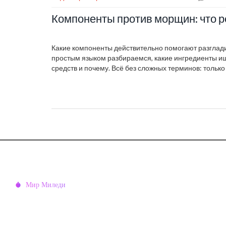
Компоненты против морщин: что р
Какие компоненты действительно помогают разглади
простым языком разбираемся, какие ингредиенты ищ
средств и почему. Всё без сложных терминов: только 
стоит своих денег. Подробно расскажу, как выбрать к
какие компоненты не дадут желаемого эффекта. Ты 
ухаживать за кожей, чтобы выглядеть моложе без до