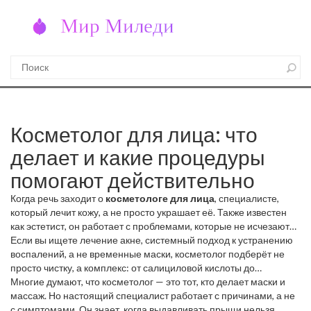
Косметолог для лица: что
делает и какие процедуры
помогают действительно
Когда речь заходит о
косметологе для лица
,
специалисте,
который лечит кожу, а не просто украшает её
. Также известен
как
эстетист
, он работает с проблемами, которые не исчезают
от дорогих кремов — прыщами, пигментацией, дряблостью и
Если вы ищете
лечение акне
,
системный подход к устранению
воспалениями.
воспалений, а не временные маски
Это не просто человек, который делает чистку.
, косметолог подберёт не
Это тот, кто разбирается в том, почему у вас появляются
просто чистку, а комплекс: от салициловой кислоты до
прыщи, почему пигментные пятна не уходят, и как именно ваша
мезотерапии. Если вас беспокоят
Многие думают, что косметолог — это тот, кто делает маски и
пигментные пятна
,
темные
кожа реагирует на лазер, пилинги или уколы.
участки, которые не светлеют от отбеливающих средств
массаж. Но настоящий специалист работает с причинами, а не
, он не
станет предлагать вам «волшебный» крем — он проверит,
с симптомами. Он знает, когда выдавливать прыщи нельзя,