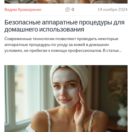
Вадим Крамаренко
0
14 ноября 2024
Безопасные аппаратные процедуры для
домашнего использования
Современные технологии позволяют проводить некоторые
аппаратные процедуры по уходу за кожей в домашних
условиях, не прибегая к помощи профессионалов. В статье
рассматриваются безопасные и доступные методы, которые
помогут улучшить внешний вид без медицинского образования.
Акцент сделан на условиях домашнего использования и
минимализации рисков. Рассмотрены такие процедуры как
ультразвуковая чистка, микротоки и светотерапия. Даны
практические советы по выбору и использованию устройств.