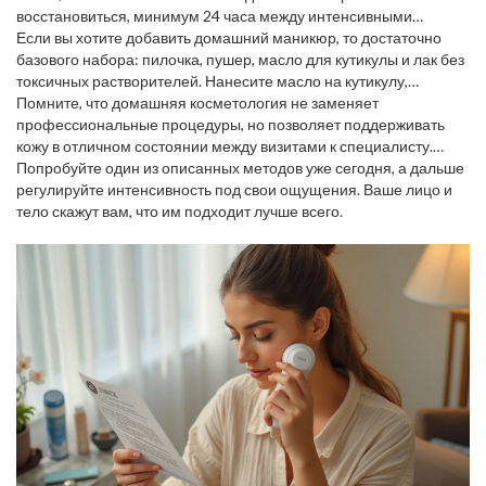
восстановиться, минимум 24 часа между интенсивными
процедурами.
Если вы хотите добавить домашний маникюр, то достаточно
базового набора: пилочка, пушер, масло для кутикулы и лак без
токсичных растворителей. Нанесите масло на кутикулу,
помассируйте, дайте впитаться – кутикулы станут мягче, а ногти
Помните, что домашняя косметология не заменяет
здоровее.
профессиональные процедуры, но позволяет поддерживать
кожу в отличном состоянии между визитами к специалисту.
Главное – соблюдать гигиену, выбирать проверенные продукты
Попробуйте один из описанных методов уже сегодня, а дальше
и не переусердствовать.
регулируйте интенсивность под свои ощущения. Ваше лицо и
тело скажут вам, что им подходит лучше всего.