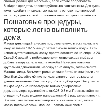
спонжи, ролики для массажа и, если хотите попробовать
микронедлинг, одноразовые дермароллеры с
Выбирая средства, ориентируйтесь на ваш тип кожи. Для сухой
микроскопическими иголками. Не забудьте дезинфицировать
кожи подойдут питательные маски на основе гиалуроновой
всё спиртом перед использованием.
кислоты, а для жирной – глиняные или с экстрактом чайного
Пошаговые процедуры,
дерева. Список популярных ингредиентов: витамин C,
коллаген, ниацинамид.
которые легко выполнить
дома
Маски для лица.
Нанесите подготовленную маску на чистую
кожу, оставьте 10‑15 минут, затем смойте теплой водой. Если
используете тканевую маску, просто оставьте её на лице на 20
минут – она впитает лишний жир и увлажнит кожу.
Скраб.
Смешайте небольшое количество сахара с мёдом,
добавьте пару капель масла жожоба. Нанесите мягкими
круговыми движениями, массируя 1‑2 минуты, затем смойте.
Скраб удалит омертвевшие клетки и подготовит кожу к маске.
Массаж лица.
Возьмите ролик из глинобитой камни (роли или
Gua Sha). Делайте лёгкие поглаживания от центра к краям,
уделяя внимание области скул, лба и подбородка. Это улучшит
кровообращение и снизит отёчность.
Микронедлинг.
Используйте только одноразовые
дермароллеры с длиной иголок 0,25‑0,5 мм. Прокатывайте по
очищенной коже в одном направлении 4‑5 раз, затем нанесите
успокаивающий сывороточный комплекс. Не делайте эту
Все эти шаги можно комбинировать: сначала скраб, затем
процедуру чаще одного раза в неделю.
маска, потом массаж. Главное – давать коже время