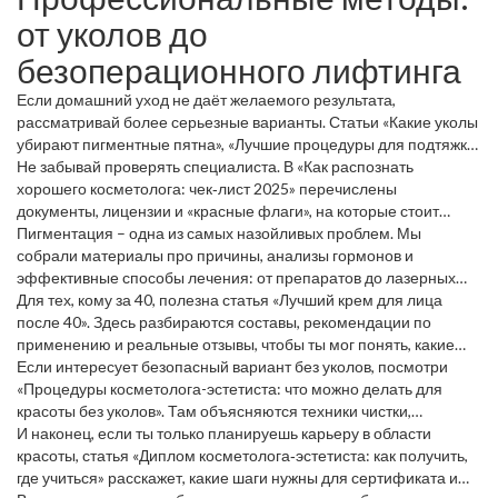
свой тип кожи и не переусердствовать. Например,
от уколов до
микронедлинг дома подходит только для тех, у кого кожа не
склонна к воспалениям.
безоперационного лифтинга
Если домашний уход не даёт желаемого результата,
рассматривай более серьезные варианты. Статьи «Какие уколы
убирают пигментные пятна», «Лучшие процедуры для подтяжки
кожи» и «Как быстро подтянуть овал лица без операций и нитей»
Не забывай проверять специалиста. В «Как распознать
дают полную картину: от мезотерапии витаминами С до
хорошего косметолога: чек‑лист 2025» перечислены
RF‑лифтинга. Выбирай то, что подходит твоему бюджету и
документы, лицензии и «красные флаги», на которые стоит
готовности к процедурам.
обратить внимание. Это сэкономит время и деньги, а также
Пигментация – одна из самых назойливых проблем. Мы
уберёт риск осложнений.
собрали материалы про причины, анализы гормонов и
эффективные способы лечения: от препаратов до лазерных
аппаратов («Удаление пигментации: какой аппарат самый
Для тех, кому за 40, полезна статья «Лучший крем для лица
эффективный и безопасный?»). Читай, выбирай, задавай
после 40». Здесь разбираются составы, рекомендации по
вопросы врачу.
применению и реальные отзывы, чтобы ты мог понять, какие
ингредиенты действительно работают, а какие – пустой шум.
Если интересует безопасный вариант без уколов, посмотри
«Процедуры косметолога-эстетиста: что можно делать для
красоты без уколов». Там объясняются техники чистки,
гидрофейшл, мягкие пилинги и другие методы, которые можно
И наконец, если ты только планируешь карьеру в области
получать в салоне без риска.
красоты, статья «Диплом косметолога‑эстетиста: как получить,
где учиться» расскажет, какие шаги нужны для сертификата и