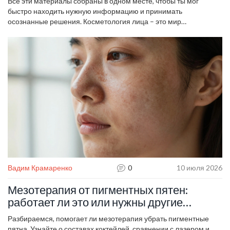
какие перспективы открываются после обучения.
Все эти материалы собраны в одном месте, чтобы ты мог
быстро находить нужную информацию и принимать
осознанные решения. Косметология лица – это мир
возможностей, и сейчас самое время начать действовать.
Вадим Крамаренко
0
10 июля 2026
Мезотерапия от пигментных пятен:
работает ли это или нужны другие
методы?
Разбираемся, помогает ли мезотерапия убрать пигментные
пятна. Узнайте о составах коктейлей, сравнении с лазером и