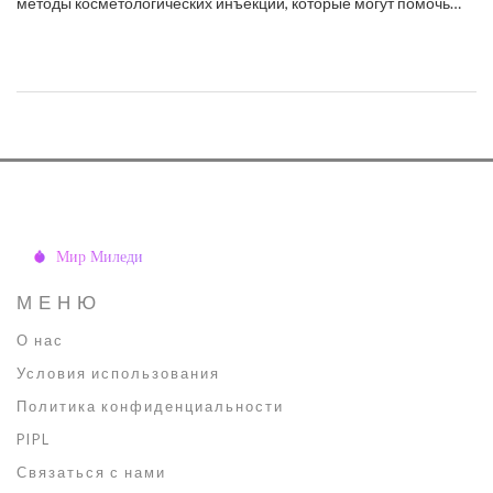
методы косметологических инъекций, которые могут помочь
вернуть коже упругость и здоровый вид. Обсуждаются
преимущества процедур, таких как биоревитализация и
ботулинотерапия, а также даны практические советы по уходу
за лицом в домашних условиях. Узнайте, какие компоненты
стоит выбирать для сохранения молодости и тонуса на долгие
годы.
МЕНЮ
О нас
Условия использования
Политика конфиденциальности
PIPL
Связаться с нами