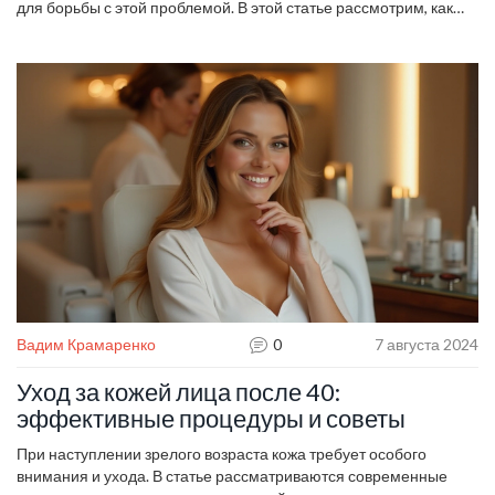
для борьбы с этой проблемой. В этой статье рассмотрим, как
быстро убрать брыли и улучшить общий вид кожи лица,
применив косметические процедуры, домашний уход и
современные технологии. Узнайте, какие методы работают
лучше всего и какие советы могут помочь избежать появления
брылей в будущем. Расскажем также о роли правильного
питания и здорового образа жизни в поддержании упругости
кожи.
Вадим Крамаренко
0
7 августа 2024
Уход за кожей лица после 40:
эффективные процедуры и советы
При наступлении зрелого возраста кожа требует особого
внимания и ухода. В статье рассматриваются современные