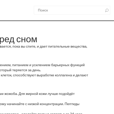
еред сном
вается, пока вы спите, и дает питательные вещества,
жнением, питанием и усилением барьерных функций
оторый теряется за день.
клеток, способствуют выработке коллагена и делают
ами жожоба. Для жирной кожи лучше подойдёт
ому начинайте с низкой концентрации. Пептиды
мневаетесь, сделайте тест на запястье за 24 часа.