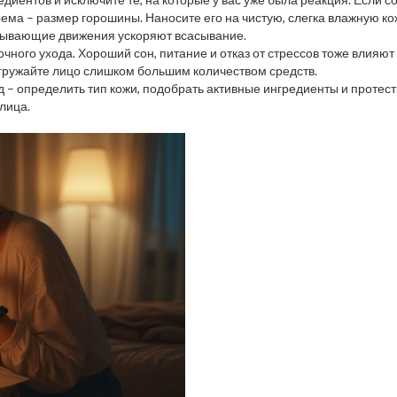
рема – размер горошины. Наносите его на чистую, слегка влажную ко
опывающие движения ускоряют всасывание.
ночного ухода. Хороший сон, питание и отказ от стрессов тоже влияю
егружайте лицо слишком большим количеством средств.
д – определить тип кожи, подобрать активные ингредиенты и протест
лица.