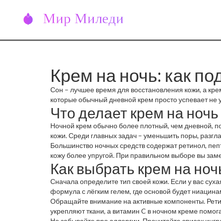
Крем на ночь: как п
Сон – лучшее время для восстановления кожи, а крем
которые обычный дневной крем просто успевает не у
Что делает крем на ночь
Ночной крем обычно более плотный, чем дневной, п
кожи. Среди главных задач – уменьшить поры, разгл
Большинство ночных средств содержат ретинол, пеп
кожу более упругой. При правильном выборе вы заме
Как выбрать крем на ноч
Сначала определите тип своей кожи. Если у вас су
формула с лёгким гелем, где основой будет ниацина
Обращайте внимание на активные компоненты. Ретин
укрепляют ткани, а витамин C в ночном креме помог
Не забывайте про аллергии. Прочитайте список ингре