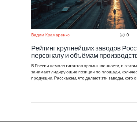
Вадим Крамаренко
0
Рейтинг крупнейших заводов Росс
персоналу и объёмам производст
В России немало гигантов промышленности, и в этом
занимает лидирующие позиции по площади, количес
продукции. Расскажем, что делают эти заводы, кого 
масштабы впечатляют по-своему. В статье есть ярки
реальные цифры. Будет полезно тем, кто интересу
экономикой России. Вы точно узнаете, как выглядят
промышленные гиганты страны сегодня.