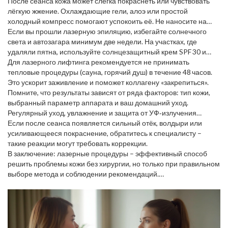
После сеанса кожа может слегка покраснеть или чувствовать
лёгкую жжение. Охлаждающие гели, алоэ или простой
холодный компресс помогают успокоить её. Не наносите на
обработанные участки жирные кремы, пока кожа полностью не
Если вы прошли лазерную эпиляцию, избегайте солнечного
успокоится.
света и автозагара минимум две недели. На участках, где
удаляли пятна, используйте солнцезащитный крем SPF 30 и
выше каждый день – такцвет сохранит ровный тон.
Для лазерного лифтинга рекомендуется не принимать
тепловые процедуры (сауна, горячий душ) в течение 48 часов.
Это ускорит заживление и поможет коллагену «закрепиться».
Помните, что результаты зависят от ряда факторов: тип кожи,
выбранный параметр аппарата и ваш домашний уход.
Регулярный уход, увлажнение и защита от УФ‑излучения
продлят эффект в разы.
Если после сеанса появляется сильный отёк, волдыри или
усиливающееся покраснение, обратитесь к специалисту –
такие реакции могут требовать коррекции.
В заключение: лазерные процедуры – эффективный способ
решить проблемы кожи без хирургии, но только при правильном
выборе метода и соблюдении рекомендаций.
Проконсультируйтесь, подготовьтесь и следите за уходом – и вы
получите ровный тон, упругую кожу и минимум боли.