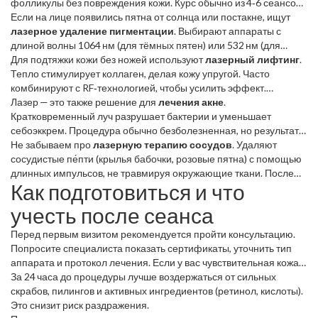
фолликулы без повреждения кожи. Курс обычно из 4‑6 сеансов,
а результаты держатся от полугода до года.
Если на лице появились пятна от солнца или постакне, ищут
лазерное удаление пигментации
. Выбирают аппараты с
длиной волны 1064 нм (для тёмных пятен) или 532 нм (для
красных). Процедура проходит быстро, но может потребовать
Для подтяжки кожи без ножей используют
лазерный лифтинг
.
несколько визитов.
Тепло стимулирует коллаген, делая кожу упругой. Часто
комбинируют с RF‑технологией, чтобы усилить эффект.
Восстановительный период – 2‑3 дня, после чего кожа выглядит
Лазер — это также решение для
лечения акне
.
свежее.
Кратковременный луч разрушает бактерии и уменьшает
себоэккрем. Процедура обычно безболезненная, но результаты
появляются постепенно, после 3‑4 сеансов.
Не забываем про
лазерную терапию сосудов
. Удаляют
сосудистые пе́пти (крылья бабочки, розовые пятна) с помощью
длинных импульсов, не травмируя окружающие ткани. После
Как подготовиться и что
процедуры небольшое покраснение – обычное явление.
учесть после сеанса
Перед первым визитом рекомендуется пройти консультацию.
Попросите специалиста показать сертификаты, уточнить тип
аппарата и протокол лечения. Если у вас чувствительная кожа,
расскажите о предыдущих реакциях на косметику.
За 24 часа до процедуры лучше воздержаться от сильных
скрабов, пилингов и активных ингредиентов (ретинол, кислоты).
Это снизит риск раздражения.