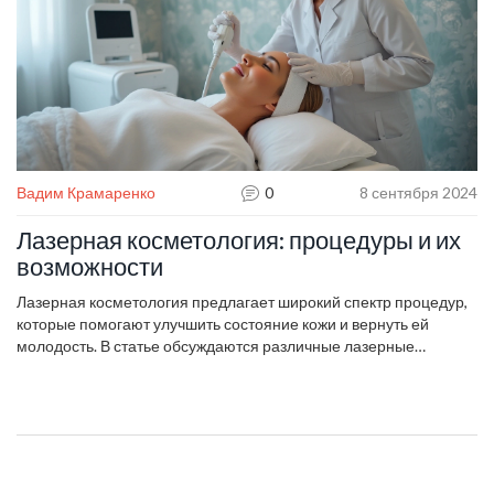
Вадим Крамаренко
0
8 сентября 2024
Лазерная косметология: процедуры и их
возможности
Лазерная косметология предлагает широкий спектр процедур,
которые помогают улучшить состояние кожи и вернуть ей
молодость. В статье обсуждаются различные лазерные
технологии, позволяющие избавиться от пигментных пятен,
морщин и лишних волос. Рассмотрены процедуры по
коррекции рубцов и акне, а также способы омоложения кожи.
Приведены интересные факты о том, как правильно готовиться
к лазерным процедурам и что стоит учитывать при выборе
подхода.