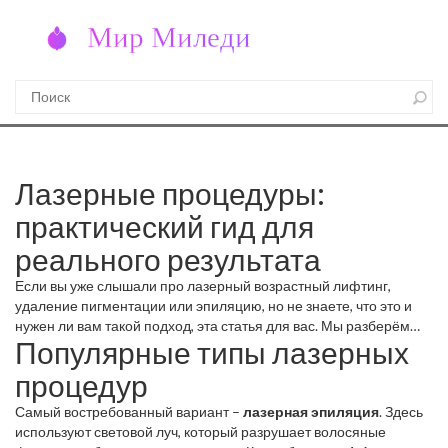
Лазерные процедуры:
практический гид для
реального результата
Если вы уже слышали про лазерный возрастный лифтинг,
удаление пигментации или эпиляцию, но не знаете, что это и
нужен ли вам такой подход, эта статья для вас. Мы разберём
Популярные типы лазерных
основные типы лазерных процедур, подскажем, как
подготовиться к сеансу и что делать после, чтобы сохранить
процедур
эффект и избежать осложнений.
Самый востребованный вариант –
лазерная эпиляция
. Здесь
используют световой луч, который разрушает волосяные