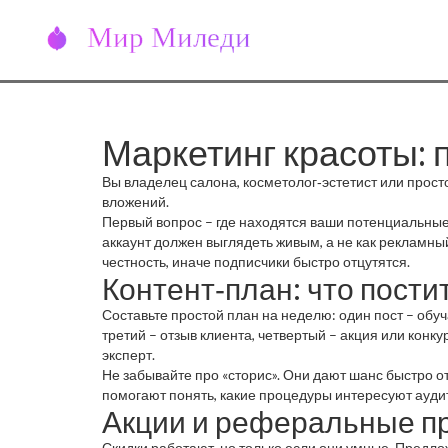
Маркетинг красоты: 
Вы владелец салона, косметолог‑эстетист или прост
вложений.
Первый вопрос – где находятся ваши потенциальные 
аккаунт должен выглядеть живым, а не как рекламны
честность, иначе подписчики быстро отцутятся.
Контент‑план: что пости
Составьте простой план на неделю: один пост – обу
третий – отзыв клиента, четвертый – акция или конку
эксперт.
Не забывайте про «сторис». Они дают шанс быстро о
помогают понять, какие процедуры интересуют ауди
Акции и реферальные 
Скидки работают, но только если они умные. Предло