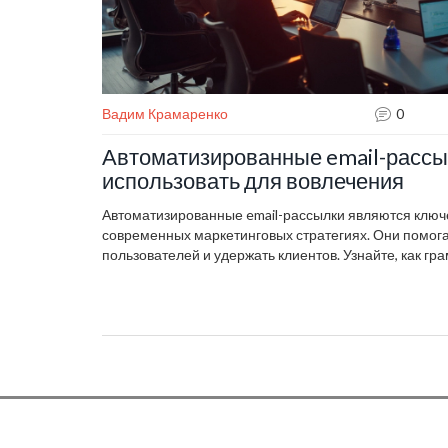
Вадим Крамаренко
0
Автоматизированные email-рассы
использовать для вовлечения
Автоматизированные email-рассылки являются клю
современных маркетинговых стратегиях. Они помога
пользователей и удержать клиентов. Узнайте, как гр
рассылки, чтобы они приносили результат и не раздр
рассматриваются полезные советы от Григория Чарн
экспертов в области цифрового маркетинга.