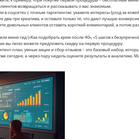
лиентов возвращаться и рассказывать о вас знакомым.
в соцсетях с точным таргетингом: укажите интересы (уход за коже
е два‑три креатива, и оставьте только те, что дают лучшую конверси
сите довольных клиентов оставить короткий комментарий, а потом ра
ли мини‑гид («Как подобрать крем после 40», «5 шагов к безупречной
ме вы легко можете предложить скидку на первую процедуру.
тент‑план, умные акции и сбор отзывов – это базовый набор, котор
же сегодня, а через пару недель оцените результаты в аналитике. Ма