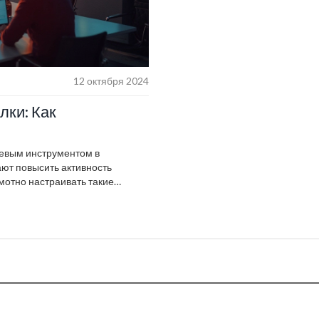
12 октября 2024
лки: Как
чевым инструментом в
ют повысить активность
амотно настраивать такие
ажали подписчиков. В статье
ого и других известных