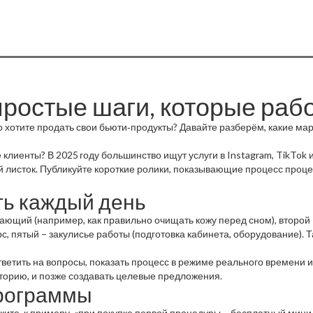
простые шаги, которые раб
о хотите продать свои бьюти‑продукты? Давайте разберём, какие ма
клиенты? В 2025 году большинство ищут услуги в Instagram, TikTok
й листок. Публикуйте короткие ролики, показывающие процесс проце
ть каждый день
чающий (например, как правильно очищать кожу перед сном), второй
рс, пятый – закулисье работы (подготовка кабинета, оборудование). 
тветить на вопросы, показать процесс в режиме реального времени 
торию, и позже создавать целевые предложения.
программы
жите, к примеру, «при покупке первой процедуры – бесплатный мини‑