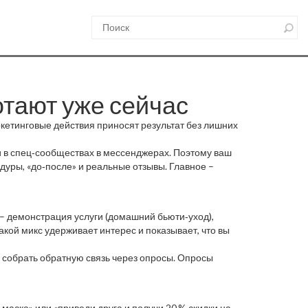
отают уже сейчас
ркетинговые действия приносят результат без лишних
 и в спец‑сообществах в мессенджерах. Поэтому ваш
дуры, «до‑после» и реальные отзывы. Главное –
 – демонстрация услуги (домашний бьюти‑уход),
Такой микс удерживает интерес и показывает, что вы
и собрать обратную связь через опросы. Опросы
маска» или «приведи друга и получи 20 % скидки на