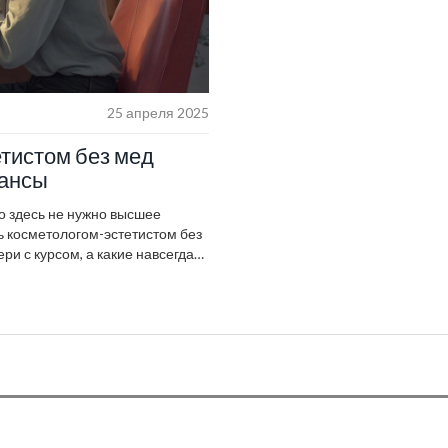
25 апреля 2025
тистом без мед
юансы
то здесь не нужно высшее
ь косметологом-эстетистом без
ри с курсом, а какие навсегда
то можно ожидать от рынков
е советы, чтобы не попасть в
адываться в обучение, если нет