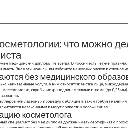
осметологии: что можно де
листа
жен медицинский диплом? Не всегда. В России есть чёткие правила, 
 иметь. Зная эти нюансы, вы избежите ненужных рисков и сэкономит
аются без медицинского образо
ько неинвазивные услуги. К ним относятся: чистка лица, микродерма
 массаж, маски, скрабы, микронедлинг мелкими иглами (до 0,25 мм). 
разования.
филлеров или лазерных процедур с абляцией, закон требует наличи
и считаются незаконными и могут привести к осложнениям.
ацию косметолога
ьный специалист без мед диплома должен иметь сертификат о прохо
и и срок действия – устаревший сертификат не гарантирует актуаль