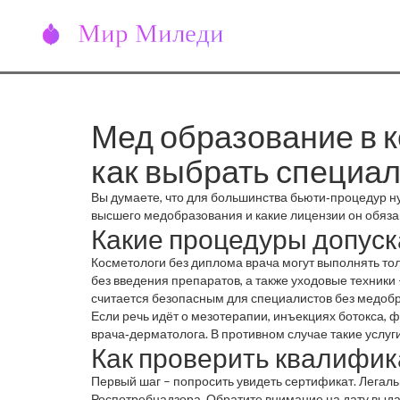
Мед образование в к
как выбрать специа
Вы думаете, что для большинства бьюти‑процедур ну
высшего медобразования и какие лицензии он обязан
Какие процедуры допуск
Косметологи без диплома врача могут выполнять тол
без введения препаратов, а также уходовые техники –
считается безопасным для специалистов без медоб
Если речь идёт о мезотерапии, инъекциях ботокса, 
врача‑дерматолога. В противном случае такие услуг
Как проверить квалифик
Первый шаг – попросить увидеть сертификат. Легал
Роспотребнадзора. Обратите внимание на дату выдач