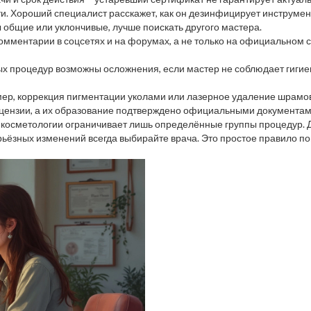
ти. Хороший специалист расскажет, как он дезинфицирует инструмен
 общие или уклончивые, лучше поискать другого мастера.
комментарии в соцсетях и на форумах, а не только на официальном с
х процедур возможны осложнения, если мастер не соблюдает гигиену
мер, коррекция пигментации уколами или лазерное удаление шрамо
лицензии, а их образование подтверждено официальными документам
в косметологии ограничивает лишь определённые группы процедур. Д
ерьёзных изменений всегда выбирайте врача. Это простое правило 