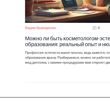
Вадим Крамаренко
0
Можно ли быть косметологом-эсте
образования: реальный опыт и н
Профессия эстетиста манит многих, ведь кажется, ч
образование врача. Разбираемся, можно ли работат
мед диплома, с какими процедурами вам откроют две
останутся только для медиков. Честно объясняем, ч
труда, обучающих центров и проверок. Дадим базовы
просак. И главное — расскажем, стоит ли вообще вкл
медицины за плечами.