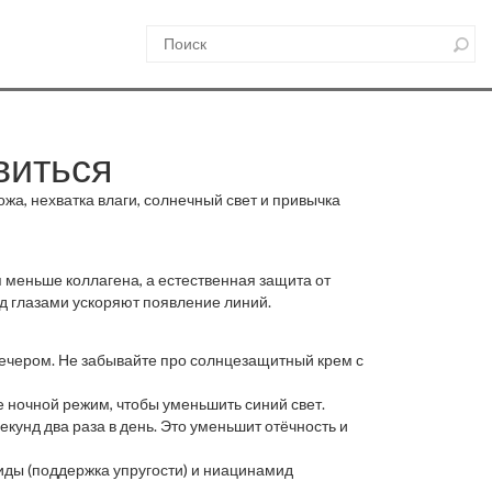
виться
ожа, нехватка влаги, солнечный свет и привычка
я меньше коллагена, а естественная защита от
од глазами ускоряют появление линий.
вечером. Не забывайте про солнцезащитный крем с
е ночной режим, чтобы уменьшить синий свет.
унд два раза в день. Это уменьшит отёчность и
иды (поддержка упругости) и ниацинамид