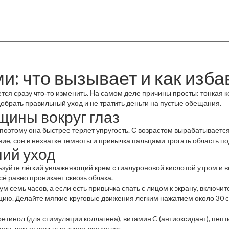
: что вызывает и как изба
ется сразу что‑то изменить. На самом деле причины просты: тонкая к
обрать правильный уход и не тратить деньги на пустые обещания.
ины вокруг глаз
е, поэтому она быстрее теряет упругость. С возрастом вырабатываетс
ние, сон в нехватке темноты и привычка пальцами трогать область п
ий уход
ьзуйте лёгкий увлажняющий крем с гиалуроновой кислотой утром и 
ё равно проникает сквозь облака.
 семь часов, а если есть привычка спать с лицом к экрану, включит
ю. Делайте мягкие круговые движения легким нажатием около 30 сек
тинол (для стимуляции коллагена), витамин C (антиоксидант), пепт
ект, чем отдельные «чудо‑средства».