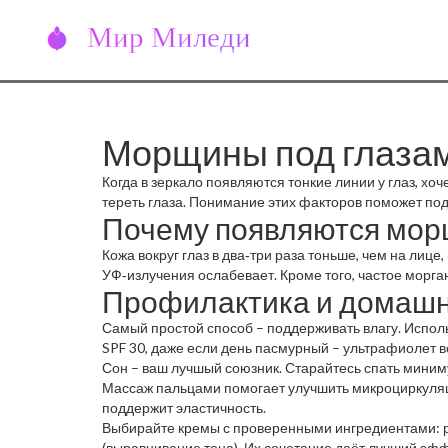
Морщины под глазами
Когда в зеркало появляются тонкие линии у глаз, хоч
тереть глаза. Понимание этих факторов поможет под
Почему появляются морщ
Кожа вокруг глаз в два‑три раза тоньше, чем на лиц
УФ‑излучения ослабевает. Кроме того, частое морга
Профилактика и домашн
Самый простой способ – поддерживать влагу. Испол
SPF 30, даже если день пасмурный – ультрафиолет вс
Сон – ваш лучшый союзник. Старайтесь спать минимум
Массаж пальцами помогает улучшить микроциркуляци
поддержит эластичность.
Выбирайте кремы с проверенными ингредиентами: ре
(выравнивание тона). Их сочетание даёт лучший эфф