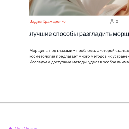
Вадим Крамаренко
0
Лучшие способы разгладить морщ
Морщины под глазами – проблема, с которой сталк
косметология предлагает много методов их устранен
Исследуем доступные методы, уделяя особое внима
раскроем, как правильно ухаживать за кожей вокруг г
работают эффективнее всего, чтобы добиться свежег