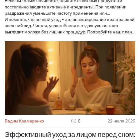
Если вы только начинаете, начните с базовых продуктов и
постепенно вводите активные ингредиенты. При появлении
раздражения уменьшите частоту применения или
проконсультируйтесь со специалистом.
И помните, что ночной уход – это инвестирование в завтрашний
внешний вид. Чистая, увлажнённая и отдохнувшая кожа
выглядит моложе без лишних процедур. Попробуйте наш план
уже этой ночью, и уже завтра вы почувствуете разницу.
Вадим Крамаренко
0
22 июля 2025
Эффективный уход за лицом перед сном: