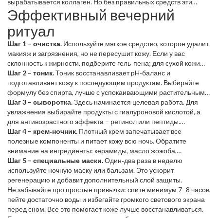
вырабатывается коллаген. Но без правильных средств эти
Эффективный вечерний
процессы не работают в полную силу. Например, если оставить
лицо без очищения, загрязнения заперутся в порах, а кожа
ритуал
будет раздражаться. А плохой уход может усилить появление
мелких морщин и сухости.
Шаг 1 – очистка.
Используйте мягкое средство, которое удалит
макияж и загрязнения, но не пересушит кожу. Если у вас
склонность к жирности, подберите гель‑пена; для сухой кожи
лучше подойдёт крем‑очиститель.
Шаг 2 – тоник.
Тоник восстанавливает pH‑баланс и
подготавливает кожу к последующим продуктам. Выбирайте
формулу без спирта, лучше с успокаивающими растительными
экстрактами.
Шаг 3 – сыворотка.
Здесь начинается целевая работа. Для
увлажнения выбирайте продукты с гиалуроновой кислотой, а
для антивозрастного эффекта – ретинол или пептиды.
Наносите только 2–3 капли, легкими движениями вверх.
Шаг 4 – крем‑ночник.
Плотный крем запечатывает все
полезные компоненты и питает кожу всю ночь. Обратите
внимание на ингредиенты: керамиды, масло жожоба,
ниацинамид. Если кожа очень сухая, можно добавить
Шаг 5 – специальные маски.
Один‑два раза в неделю
небольшую порцию масла (аргановое или розовое).
используйте ночную маску или бальзам. Это ускорит
регенерацию и добавит дополнительный слой защиты.
Не забывайте про простые привычки: спите минимум 7–8 часов,
пейте достаточно воды и избегайте громкого светового экрана
перед сном. Все это помогает коже лучше восстанавливаться.