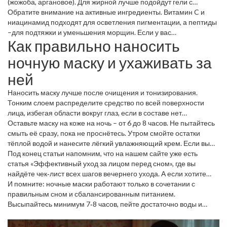
(жожоба, аргановое). Для жирной лучше подойдут гели с
салициловой кислотой или гелевые формулы без масел,
Обратите внимание на активные ингредиенты. Витамин C и
которые не забивают поры. Комбинированная кожа обычно
ниацинамид подходят для осветления пигментации, а пептиды
реагирует на лёгкие гелевые маски в Т‑зоне и более
–для подтяжки и уменьшения морщин. Если у вас
Как правильно наносить
питательные в зонах сухости.
чувствительная кожа, выбирайте гипоаллергенные формулы
без отдушек и красителей.
ночную маску и ухаживать за
ней
Наносить маску лучше после очищения и тонизирования.
Тонким слоем распределите средство по всей поверхности
лица, избегая области вокруг глаз, если в составе нет
специальных компонентов для этой зоны. Если маска густая, её
Оставьте маску на коже на ночь – от 6 до 8 часов. Не пытайтесь
можно слегка размять пальцами, чтобы она лучше впиталась.
смыть её сразу, пока не проснётесь. Утром смойте остатки
тёплой водой и нанесите лёгкий увлажняющий крем. Если вы
часто используете маску, чередуйте её с обычным ночным
Под конец статьи напомним, что на нашем сайте уже есть
кремом, чтобы кожа не привыкала к одному типу ухода.
статья «Эффективный уход за лицом перед сном», где вы
найдёте чек‑лист всех шагов вечернего ухода. А если хотите
узнать, какие маски подходят для конкретных проблем,
И помните: ночные маски работают только в сочетании с
загляните в наш обзор «Домашний бьюти‑уход: какие
правильным сном и сбалансированным питанием.
процедуры можно делать в квартире» – там есть сравнение
Высыпайтесь минимум 7‑8 часов, пейте достаточно воды и
популярных средств.
выбирайте маску, которая отвечает именно вашим
потребностям. Тогда ваша кожа будет благодарна, а вы