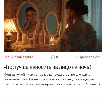
проснётесь с ощущением лёгкости и свежести.
Вадим Крамаренко
0
14 февраля 2025
Что лучше наносить на лицо на ночь?
Уход за кожей лица ночью может существенно улучшить
состояние кожи. Важно понимать, какие средства подходят
именно вам, а также как их правильно использовать. Различные
ингредиенты, такие как ретинол и гиалуроновая кислота,
оказывают свою пользу, но требуют осторожного применения.
Понимание потребностей своей кожи — ключ к выбору средств.
Правильный ночной уход помогает сохранить молодость и