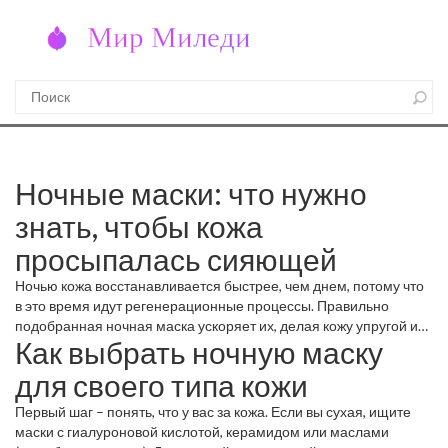
Ночные маски: что нужно
знать, чтобы кожа
просыпалась сияющей
Ночью кожа восстанавливается быстрее, чем днем, потому что
в это время идут регенерационные процессы. Правильно
подобранная ночная маска ускоряет их, делая кожу упругой и
Как выбрать ночную маску
свежей уже к утру. В этой статье разберём, какие типы масок
существуют, как подобрать идеальный вариант под свой тип
для своего типа кожи
кожи и как нанести её без ошибок.
Первый шаг – понять, что у вас за кожа. Если вы сухая, ищите
маски с гиалуроновой кислотой, керамидом или маслами