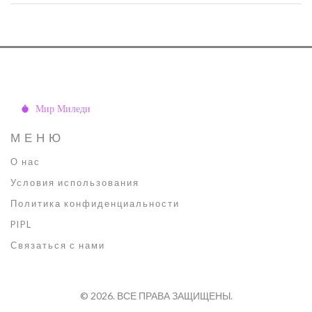
интересуется промышленностью и экономикой России. Вы
точно узнаете, как выглядят самые настоящие промышленные
гиганты страны сегодня.
МЕНЮ
О нас
Условия использования
Политика конфиденциальности
PIPL
Связаться с нами
© 2026. ВСЕ ПРАВА ЗАЩИЩЕНЫ.