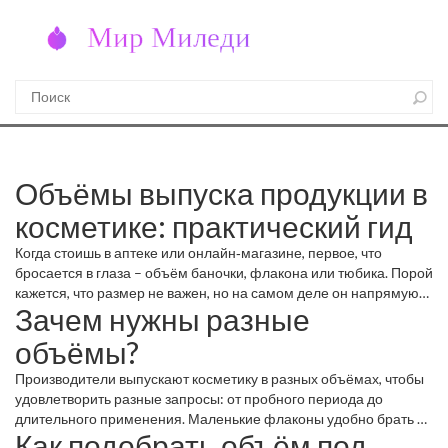
Объёмы выпуска продукции в
косметике: практический гид
Когда стоишь в аптеке или онлайн‑магазине, первое, что
бросается в глаза – объём баночки, флакона или тюбика. Порой
кажется, что размер не важен, но на самом деле он напрямую
Зачем нужны разные
влияет на цену, срок годности и удобство использования. Давай
разберём, почему стоит обращать внимание на объёмы и как
объёмы?
выбрать оптимальный вариант.
Производители выпускают косметику в разных объёмах, чтобы
удовлетворить разные запросы: от пробного периода до
длительного применения. Маленькие флаконы удобно брать в
Как подобрать объём под
сумку, а большие тюбики экономят деньги, если продукт нужен