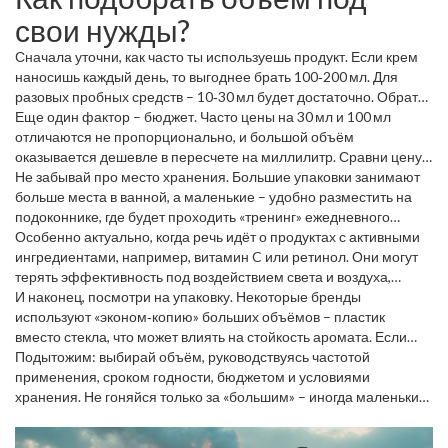
регулярно. Кроме того, объём влияет на концентрацию
свои нужды?
активных веществ – в небольших упаковках часто используют
более «сильные» формулы, чтобы компенсировать меньший
Сначала уточни, как часто ты используешь продукт. Если крем
дозажный период.
наносишь каждый день, то выгоднее брать 100‑200 мл. Для
разовых пробных средств – 10‑30 мл будет достаточно. Обрати
внимание на срок годности: открытый крем обычно сохраняет
Еще один фактор – бюджет. Часто цены на 30 мл и 100 мл
свойства 6‑12 месяцев, поэтому не стоит покупать огромный
отличаются не пропорционально, и большой объём
флакон, если ты не успеешь его закончить.
оказывается дешевле в пересчете на миллилитр. Сравни цену
за мл в карточке товара, это поможет избежать «дешёвой»
Не забывай про место хранения. Большие упаковки занимают
подписки, когда экономия выглядит лишь на первый взгляд.
больше места в ванной, а маленькие – удобно разместить на
подоконнике, где будет проходить «тренинг» ежедневного
ухода. Если ты часто в пути, лучше взять мини‑формат, чтобы не
Особенно актуально, когда речь идёт о продуктах с активными
переполнить сумку.
ингредиентами, например, витамин C или ретинол. Они могут
терять эффективность под воздействием света и воздуха,
поэтому маленькие тёмные флаконы часто предпочтительнее,
И наконец, посмотри на упаковку. Некоторые бренды
даже если цена чуть выше.
используют «эконом‑копию» больших объёмов – пластик
вместо стекла, что может влиять на стойкость аромата. Если
аромат важен, лучше выбрать небольшую стеклянную банку,
Подытожим: выбирай объём, руководствуясь частотой
даже если платить чуть больше.
применения, сроком годности, бюджетом и условиями
хранения. Не гоняйся только за «большим» – иногда маленький
формат даст тебе больше пользы и избавит от лишних
расходов.