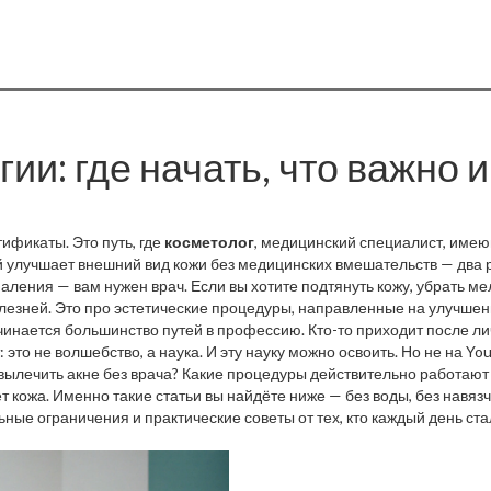
и: где начать, что важно и
ификаты. Это путь, где
косметолог
,
медицинский специалист, имею
й улучшает внешний вид кожи без медицинских вмешательств
— два р
аления — вам нужен врач. Если вы хотите подтянуть кожу, убрать ме
 причин неудачных процедур и осложнений.
лезней. Это про
эстетические процедуры
,
направленные на улучшени
ачинается большинство путей в профессию. Кто-то приходит после ли
это не волшебство, а наука. И эту науку можно освоить. Но не на Y
анизмов старения, реакции на активные ингредиенты и, главное, пр
вылечить акне без врача? Какие процедуры действительно работают 
е просто правило, это вопрос безопасности. И если вы не знаете, по
ет кожа. Именно такие статьи вы найдёте ниже — без воды, без навя
ые ограничения и практические советы от тех, кто каждый день стал
 а какие могут навредить, и как выбрать правильный путь, если хоти
оне, открыть свою практику или просто разобраться в уходе за собой 
к это работает на практике.