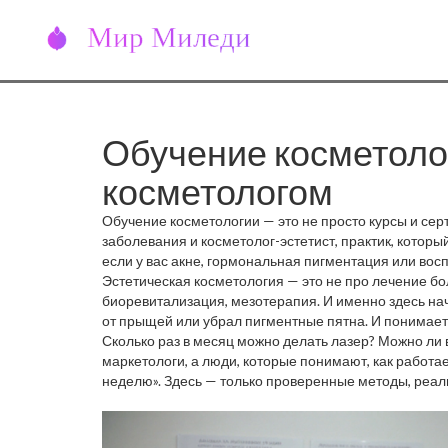
Обучение косметологи
косметологом
Обучение косметологии — это не просто курсы и серт
заболевания
и
косметолог-эстетист
,
практик, которы
если у вас акне, гормональная пигментация или восп
эстетиста. Путаница между ними — одна из главных
Эстетическая косметология — это не про лечение бо
биоревитализация, мезотерапия
. И именно здесь н
от прыщей или убрал пигментные пятна. И понимает: 
косметологии требует понимания анатомии кожи, мех
Сколько раз в месяц можно делать лазер? Можно ли 
татуировке, при загаре или при беременности — это н
маркетологи, а люди, которые понимают, как работа
чужие схемы.
неделю». Здесь — только проверенные методы, реальн
косметолог от эстетиста, какие процедуры безопасны,
специалистом. Не важно, хотите ли вы работать в сал
слушать рекламу и начать учиться у тех, кто знает, ка