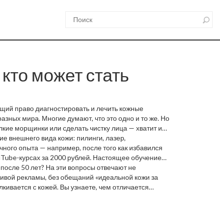
 кто может стать
щий право диагностировать и лечить кожные
азных мира. Многие думают, что это одно и то же. Но
лкие морщинки или сделать чистку лица — хватит и
е внешнего вида кожи: пилинги, лазер,
чного опыта — например, после того как избавился
ouTube-курсах за 2000 рублей. Настоящее обучение
отивопоказаний. Вы не можете делать лазер на
после 50 лет? На эти вопросы отвечают не
чему, — вам нужно учиться, а не просто копировать
зчивой рекламы, без обещаний «идеальной кожи за
кивается с кожей. Вы узнаете, чем отличается
те не просто пройти курсы, а стать настоящим
— всё, что нужно знать, здесь. Пора перестать