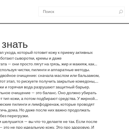
 знать
 ухода, который готовит кожу к приему активных
работают сыворотки, кремы и даже
а — они просто лягут на грязь, жир и макияж, как
 используя чистки, пилинги и аппаратные методы
.
 — двойное очищение: сначала маслом или бальзамом,
этот этап, то рискуете получить закрытые комедоны,
х средств.
ики и горячая вода разрушают защитный барьер.
льное очищение — это баланс. Оно должно убирать
 тип кожи, а потом подбирают средства. У жирной
ические пилинги и лимфодренаж, которые проводят
тичь дома. Но даже после них важно продолжать
без перегрузки.
и шелушится — вы что-то делаете не так. Если после
 это не про идеальную кожу. Это про здоровую. И