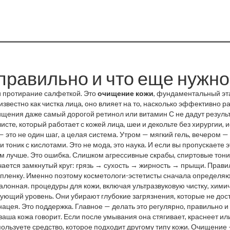
правильно и что еще нужно
и протирание салфеткой. Это
очищение кожи
,
фундаментальный этап
 известно как
чистка лица
, оно влияет на то, насколько эффективно 
щения даже самый дорогой ретинол или витамин С не дадут результат
исте, который работает с кожей лица, шеи и декольте без хирургии,
— это не один шаг, а целая система. Утром — мягкий гель, вечером
 тоник с кислотами. Это не мода, это наука. И если вы пропускаете 
ышит — она задыхается под слоями грязи и неправильно подобранны
ем лучше. Это ошибка. Слишком агрессивные скрабы, спиртовые тон
ается замкнутый круг: грязь → сухость → жирность → прыщи. Прави
 пленку. Именно поэтому косметологи-эстетисты сначала определяют
ерментные очистители, у обезвоженной — молочко без мыла.
салонная.
процедуры для кожи
,
включая ультразвуковую чистку, хим
ующий уровень. Они убирают глубокие загрязнения, которые не дос
нацея. Это поддержка. Главное — делать это регулярно, правильно и 
ваша кожа говорит. Если после умывания она стягивает, краснеет ил
льзуете средство, которое подходит другому типу кожи. Очищение —