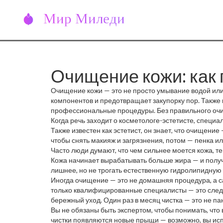
Очищение кожи: как 
Очищение кожи — это не просто умывание водой ил
компонентов и предотвращает закупорку пор
. Также
профессиональные процедуры.
Без правильного очи
краска на неочищенную стену.
Когда речь заходит о
косметологе-эстетисте
,
специал
Также известен как
эстетист
, он
знает, что очищение 
чтобы снять макияж и загрязнения, потом — пенка или
воспаления и даже ускоренное старение. Кожа не д
Часто люди думают, что чем сильнее моется кожа, т
Кожа начинает вырабатывать больше жира — и получ
лишнее, но не трогать естественную гидролипидную
кожи — салициловая кислота, у чувствительной — ф
Иногда очищение — это не домашняя процедура, а 
только квалифицированные специалисты
— это след
бережный уход. Один раз в месяц чистка — это не па
Вы не обязаны быть экспертом, чтобы понимать, что 
чистки появляются новые прыщи — возможно, вы испо