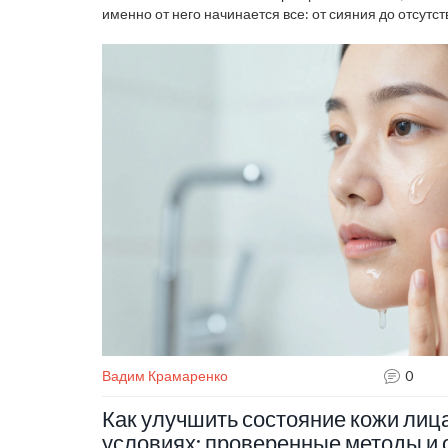
именно от него начинается все: от сияния до отсутст
Ни одна. И в этом списке статей вы найдете всё, чт
чистой, а была по-настоящему здоровой.
Вадим Крамаренко
0
Как улучшить состояние кожи лиц
условиях: проверенные методы и