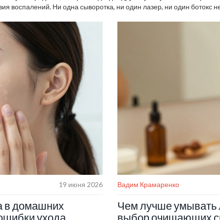
вия воспалений. Ни одна сыворотка, ни один лазер, ни один ботокс н
о нужно: от простых домашних советов до того, какие процедуры дела
19 июня 2026
Вадим Крамаренко
а в домашних
Чем лучше умывать 
 ошибки ухода
выбор очищающих с