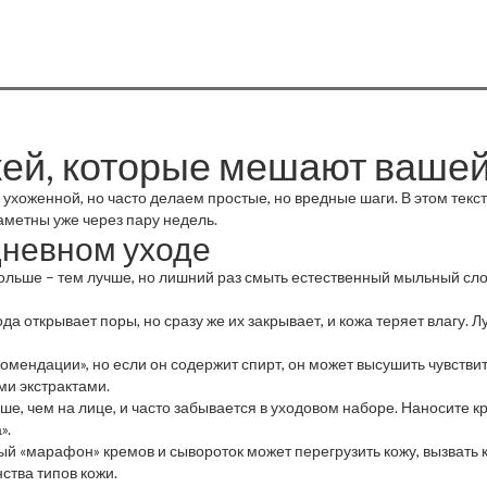
жей, которые мешают вашей
и ухоженной, но часто делаем простые, но вредные шаги. В этом тек
заметны уже через пару недель.
дневном уходе
ольше – тем лучше, но лишний раз смыть естественный мыльный сло
а открывает поры, но сразу же их закрывает, и кожа теряет влагу. Л
комендации», но если он содержит спирт, он может высушить чувств
ми экстрактами.
, чем на лице, и часто забывается в уходовом наборе. Наносите кр
».
й «марафон» кремов и сывороток может перегрузить кожу, вызвать к
ства типов кожи.