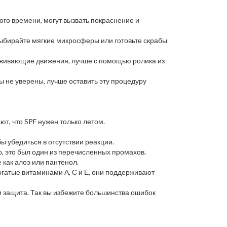
ого времени, могут вызвать покраснение и
Выбирайте мягкие микросферы или готовьте скрабы
лаживающие движения, лучше с помощью ролика из
ы не уверены, лучше оставить эту процедуру
т, что SPF нужен только летом.
ы убедиться в отсутствии реакции.
, это был один из перечисленных промахов.
 как алоэ или пантенол.
богатые витаминами А, С и Е, они поддерживают
 и защита. Так вы избежите большинства ошибок