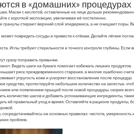
ются в «домашних» процедурах
шки. Маски с кислотой, оставленные на лице дольше рекомендованн
те с короткой экспозиции, увеличивая её постепенно.
е гранулы стирают верхний слой эпидермиса, а не очищают поры. 
о может повредить сосуды и привести к отёкам. Делайте лёгкие пог
ста. Иглы требуют стерильности и точного контроля глубины. Если в
гут сразу поправить привычки.
окнот. Видеть шаги на бумаге помогает избежать лишних продуктов.
еньшает риск преждевременного старения, а многие ошибочно считаю
рживает упругость кожи и ускоряет восстановление после процедур.
ое средство, протестируйте небольшое количество на запястье, чтоб
ением или появлением прыщей после новой процедуры, скорее всего
ть количество шагов и добавить успокаивающие ингредиенты, такие
дать ей правильный уход и время. Оставляйте в рационе продукты, 
оровой.
», сосредотачивайтесь на основных правилах: чистота, умеренность
ишних проблем.