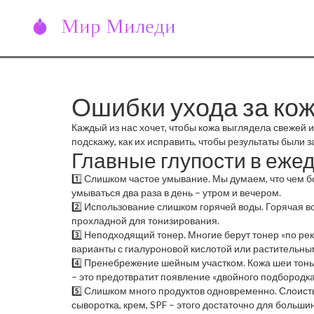
Ошибки ухода за ко
Каждый из нас хочет, чтобы кожа выглядела свежей 
подскажу, как их исправить, чтобы результаты были 
Главные глупости в еже
1️⃣ Слишком частое умывание. Мы думаем, что чем б
умываться два раза в день – утром и вечером.
2️⃣ Использование слишком горячей воды. Горячая вод
прохладной для тонизирования.
3️⃣ Неподходящий тонер. Многие берут тонер «по ре
варианты с гиалуроновой кислотой или растительны
4️⃣ Пренебрежение шейным участком. Кожа шеи тоньше
– это предотвратит появление «двойного подбородка
5️⃣ Слишком много продуктов одновременно. Слоисты
сыворотка, крем, SPF – этого достаточно для большин