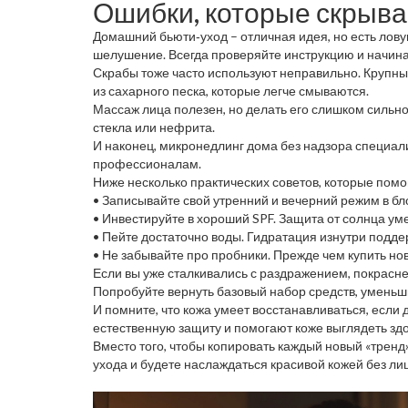
Ошибки, которые скрыва
Домашний бьюти‑уход – отличная идея, но есть лову
шелушение. Всегда проверяйте инструкцию и начинай
Скрабы тоже часто используют неправильно. Крупны
из сахарного песка, которые легче смываются.
Массаж лица полезен, но делать его слишком сильн
стекла или нефрита.
И наконец, микронедлинг дома без надзора специали
профессионалам.
Ниже несколько практических советов, которые помо
• Записывайте свой утренний и вечерний режим в бл
• Инвестируйте в хороший SPF. Защита от солнца ум
• Пейте достаточно воды. Гидратация изнутри подде
• Не забывайте про пробники. Прежде чем купить нов
Если вы уже сталкивались с раздражением, покрасн
Попробуйте вернуть базовый набор средств, уменьши
И помните, что кожа умеет восстанавливаться, если 
естественную защиту и помогают коже выглядеть зд
Вместо того, чтобы копировать каждый новый «тренд
ухода и будете наслаждаться красивой кожей без л