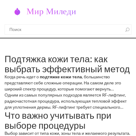
Подтяжка кожи тела: как
выбрать эффективный метод
Когда речь идет о
подтяжке кожи тела
, большинство
представляют себе сложные операции. На самом деле это
широкий спектр процедур, которые помогают вернуть
упругость, сгладить оздоровленные зоны и улучшить контур.
Одним из самых популярных подходов является
RF‑лифтинг
,
Подтяжка кожи тела
радиочастотная процедура, использующая тепловой эффект
,
это комплекс немедицинских и
медицинских методик, направленных на укрепление дермы и
для уплотнения дермы
. RF‑лифтинг требует специального
Что важно учитывать при
субкутанных тканей
аппарата и часто применяется в сочетании с массажем, что
. Также известна как
коррекция тела
, она
позволяет получить более подтянутый внешний вид без
повышает эффективность.
Ультразвуковой SMAS‑лифтинг
,
выборе процедуры
хирургического вмешательства.
аппаратная методика, проникающая в глубокие слои кожи и
Подтяжка кожи тела охватывает
разные технологии, но ключевой принцип одинаковый:
создающая микровибрацию
, усиливает упругость за счёт
Выбор зависит от типа кожи, зоны тела и желаемого результата.