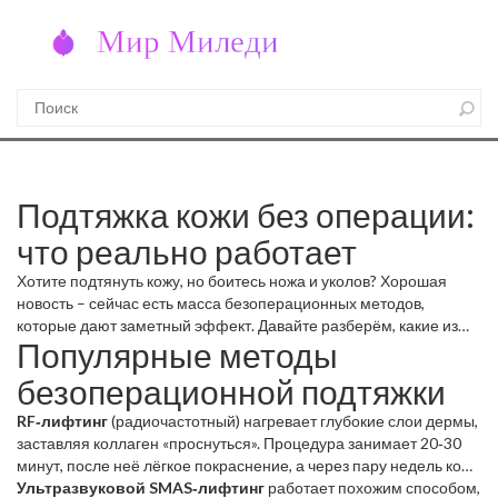
Подтяжка кожи без операции:
что реально работает
Хотите подтянуть кожу, но боитесь ножа и уколов? Хорошая
новость – сейчас есть масса безоперационных методов,
которые дают заметный эффект. Давайте разберём, какие из
Популярные методы
них стоит попробовать, а какие лучше оставить специалисту.
безоперационной подтяжки
RF‑лифтинг
(радиочастотный) нагревает глубокие слои дермы,
заставляя коллаген «проснуться». Процедура занимает 20‑30
минут, после неё лёгкое покраснение, а через пару недель кожа
стала упругой.
Ультразвуковой SMAS‑лифтинг
работает похожим способом,