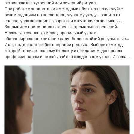
встраиваются в утренний или вечерний ритуал.
При работе с аппаратными методами обязательно следуйте
рекомендациям по после‑процедурному уходу – защита от
солнца, увлажняющие сыворотки и отсутствие агрессивных
скрабов в течение недели.
Запомните: постоянство важнее экстремальных решений.
Несколько сеансов в месяц, правильный уход и
сбалансированное питание дадут более стойкий результат, чем
однократный «чудо‑процедурный» удар.
Итак, подтяжка кожи без операции реальна. Выберите метод,
который отвечает вашему бюджету и ожиданиям, доверьтесь
профессионалам и не забывайте о ежедневном уходе. И ваша
кожа скажет вам «спасибо» уже через пару недель.