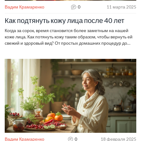
Вадим Крамаренко
0
11 марта 2025
Как подтянуть кожу лица после 40 лет
Когда за сорок, время становится более заметным на нашей
коже лица. Как потянуть кожу таким образом, чтобы вернуть ей
свежий и здоровый вид? От простых домашних процедур до
современных технологий — вот несколько эффективных
способов, которые помогут продлить молодость кожи. Узнайте,
как правильное питание, этические привычки и актуальные
косметологические процедуры могут помочь в этом
стремлении.
Вадим Крамаренко
0
18 февраля 2025