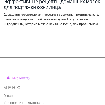
Эффективные рецепты домашних масок
для подтяжки кожи лица
Домашняя косметология позволяет освежить и подтянуть кожу
лица, не покидая уют собственного дома. Натуральные
ингредиенты, которые можно найти на кухне, при правильном
сочетании оказывают заметный эффект. Данный материал
расскажет о простых и доступных масках для подтяжки кожи,
которые легко приготовить самостоятельно. Мы разберем
лучшие рецепты, советы по их применению и интересные
факты о пользе натуральных компонентов.
МЕНЮ
О нас
Условия использования