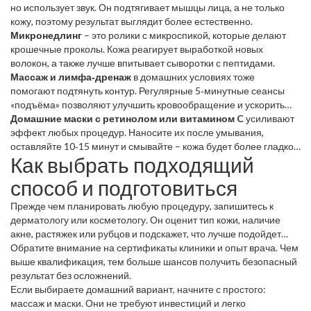
но использует звук. Он подтягивает мышцы лица, а не только
кожу, поэтому результат выглядит более естественно.
Микронедлинг
– это ролики с микроспикой, которые делают
крошечные проколы. Кожа реагирует выработкой новых
волокон, а также лучше впитывает сыворотки с пептидами.
Массаж и лимфа‑дренаж
в домашних условиях тоже
помогают подтянуть контур. Регулярные 5‑минутные сеансы
«подъёма» позволяют улучшить кровообращение и ускорить
регенерацию.
Домашние маски с ретинолом или витамином C
усиливают
эффект любых процедур. Наносите их после умывания,
оставляйте 10‑15 минут и смывайте – кожа будет более гладкой
Как выбрать подходящий
и сияющей.
способ и подготовиться
Прежде чем планировать любую процедуру, запишитесь к
дерматологу или косметологу. Он оценит тип кожи, наличие
акне, растяжек или рубцов и подскажет, что лучше подойдет
именно вам.
Обратите внимание на сертификаты клиники и опыт врача. Чем
выше квалификация, тем больше шансов получить безопасный
результат без осложнений.
Если выбираете домашний вариант, начните с простого:
массаж и маски. Они не требуют инвестиций и легко