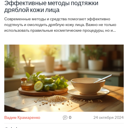
Эффективные методы подтяжки
дряблой кожи лица
Современные методы и средства помогают эффективно
подтянуть и омолодить дряблую кожу лица. Важно не только
использовать правильные косметические процедуры, но и
заботиться о коже в домашних условиях. В статье вы найдете
полезные советы о том, какие ингредиенты способствует
упругости кожи, а также узнаете о влиянии питания и образа
жизни на состояние кожи. Получите информацию о самых
популярных процедурах подтяжки и путях их безопасного
применения.
Вадим Крамаренко
0
24 октября 2024