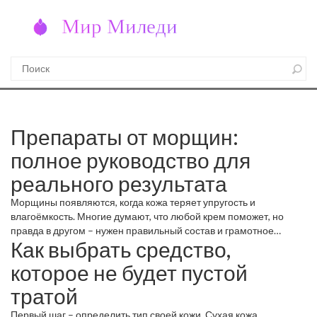
Препараты от морщин:
полное руководство для
реального результата
Морщины появляются, когда кожа теряет упругость и
влагоёмкость. Многие думают, что любой крем поможет, но
правда в другом – нужен правильный состав и грамотное
Как выбрать средство,
использование. Давайте разберём, какие препараты
действительно работают и как их подобрать под свои нужды.
которое не будет пустой
тратой
Первый шаг – определить тип своей кожи. Сухая кожа