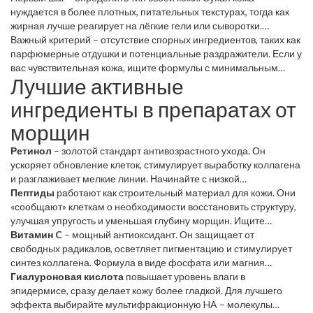
нуждается в более плотных, питательных текстурах, тогда как
жирная лучше реагирует на лёгкие гели или сыворотки.
Обратите внимание на срок годности и условия хранения:
Важный критерий – отсутствие спорных ингредиентов, таких как
активные компоненты теряют эффективность, если продукт
парфюмерные отдушки и потенциальные раздражители. Если у
хранится неправильно.
вас чувствительная кожа, ищите формулы с минимальным
Лучшие активные
количеством добавок и гипоаллергенными маркировками.
ингредиенты в препаратах от
морщин
Ретинол
– золотой стандарт антивозрастного ухода. Он
ускоряет обновление клеток, стимулирует выработку коллагена
и разглаживает мелкие линии. Начинайте с низкой
концентрации (0,25‑0,5 %) и постепенно повышайте, чтобы
Пептиды
работают как строительный материал для кожи. Они
избежать раздражения.
«сообщают» клеткам о необходимости восстановить структуру,
улучшая упругость и уменьшая глубину морщин. Ищите
комбинацию меди‑пептидов и трипептида‑1.
Витамин C
– мощный антиоксидант. Он защищает от
свободных радикалов, осветляет пигментацию и стимулирует
синтез коллагена. Формула в виде фосфата или магния
аскорбата повышает стабильность и проникаемость.
Гиалуроновая кислота
повышает уровень влаги в
эпидермисе, сразу делает кожу более гладкой. Для лучшего
эффекта выбирайте мультифракционную HA – молекулы