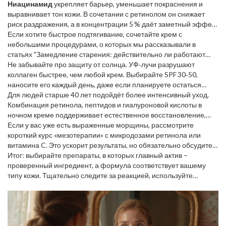
разного размера проникают в различные слои.
Ниацинамид
укрепляет барьер, уменьшает покраснения и
выравнивает тон кожи. В сочетании с ретинолом он снижает
риск раздражения, а в концентрации 5 % даёт заметный эффект
уже через 4‑6 недель.
Если хотите быстрое подтягивание, сочетайте крем с
небольшими процедурами, о которых мы рассказывали в
статьях "Замедление старения: действительно ли работают
кремы от морщин" и "Как быстро подтянуть овал лица без
Не забывайте про защиту от солнца. УФ‑лучи разрушают
операций". Лёгкий массаж или микронедлинг усиливают
коллаген быстрее, чем любой крем. Выбирайте SPF 30‑50,
проникновение активных веществ.
наносите его каждый день, даже если планируете остаться
дома.
Для людей старше 40 лет подойдёт более интенсивный уход.
Комбинация ретинола, пептидов и гиалуроновой кислоты в
ночном креме поддерживает естественное восстановление,
которое происходит во сне.
Если у вас уже есть выраженные морщины, рассмотрите
короткий курс «мезотерапии» с микродозами ретинола или
витамина C. Это ускорит результаты, но обязательно обсудите с
врачом, чтобы избежать осложнений.
Итог: выбирайте препараты, в которых главный актив –
проверенный ингредиент, а формула соответствует вашему
типу кожи. Тщательно следите за реакцией, используйте
солнцезащитный крем и комбинируйте с простыми домашними
процедурами. Тогда ваш план по уменьшению морщин будет
работать, а вы увидите реальный результат уже через несколько
недель.