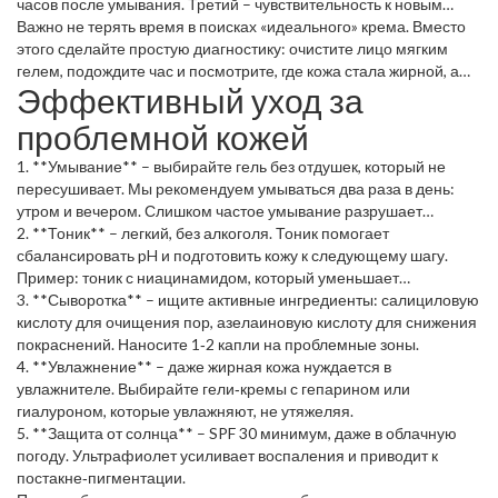
часов после умывания. Третий – чувствительность к новым
средствам: покраснение, жжение. Если вы замечаете хотя бы
Важно не терять время в поисках «идеального» крема. Вместо
два из этих признаков, скорее всего, ваша кожа нуждается в
этого сделайте простую диагностику: очистите лицо мягким
особом уходе.
гелем, подождите час и посмотрите, где кожа стала жирной, а
Эффективный уход за
где сухой. Так вы определите, какие зоны требуют увлажнения,
а какие – контроля себума.
проблемной кожей
1. **Умывание** – выбирайте гель без отдушек, который не
пересушивает. Мы рекомендуем умываться два раза в день:
утром и вечером. Слишком частое умывание разрушает
естественный барьер и провоцирует дополнительный жир.
2. **Тоник** – легкий, без алкоголя. Тоник помогает
сбалансировать pH и подготовить кожу к следующему шагу.
Пример: тоник с ниацинамидом, который уменьшает
воспаления.
3. **Сыворотка** – ищите активные ингредиенты: салициловую
кислоту для очищения пор, азелаиновую кислоту для снижения
покраснений. Наносите 1‑2 капли на проблемные зоны.
4. **Увлажнение** – даже жирная кожа нуждается в
увлажнителе. Выбирайте гели‑кремы с гепарином или
гиалуроном, которые увлажняют, не утяжеляя.
5. **Защита от солнца** – SPF 30 минимум, даже в облачную
погоду. Ультрафиолет усиливает воспаления и приводит к
постакне‑пигментации.