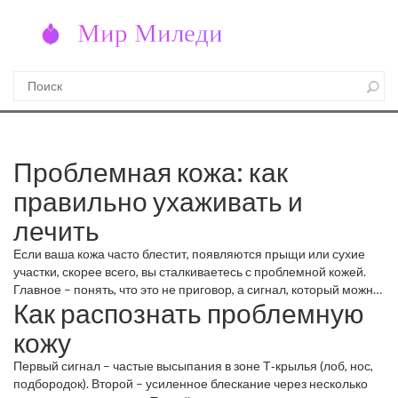
Проблемная кожа: как
правильно ухаживать и
лечить
Если ваша кожа часто блестит, появляются прыщи или сухие
участки, скорее всего, вы сталкиваетесь с проблемной кожей.
Главное – понять, что это не приговор, а сигнал, который можно
Как распознать проблемную
исправить простыми шагами. Ниже собраны проверенные
методы, которые помогут успокоить кожу и вернуть ей здоровый
кожу
вид.
Первый сигнал – частые высыпания в зоне Т‑крылья (лоб, нос,
подбородок). Второй – усиленное блескание через несколько