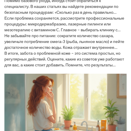
Помимо базового ухода, иногда стоит обратиться к
специалисту. В наших статьях вы найдете рекомендации по
безопасным процедурам: «Сколько раз в день правильно
умываться при акне», «Домашний бьюти‑уход: какие процедуры
Если проблема сохраняется, рассмотрите профессиональные
можно делать в квартире», а также обзор эффективных уколов
процедуры: микродермабразию, лазерные пилинги или
от пигментации и пигментных пятен.
мезотерапию с витамином C. Главное – выбирать клинику с
лицензией и проверенными отзывами.
Не забывайте про питание: сократите количество сахара,
увеличьте потребление омега‑3 (рыба, льняное масло) и пейте
достаточное количество воды. Кожа отражает внутреннее
состояние, и правильный рацион ускорит процесс заживления.
В итоге, забота о проблемной коже – это система простых, но
регулярных действий. Оцените, какие из советов уже работают
для вас, а какие стоит добавить. Помните, что результаты
появятся не мгновенно, но при постоянстве ваша кожа будет
благодарна.