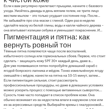
Если к вам регулярно прилетают прыщики, начните с базового
ухода. Умойтесь дважды в день мягким гелем, не трите лицо
жестким мылом – это только ухудшит состояние пор. После
умывания нанесите лёгкий гель‑крем с салициловой кислотой:
Не забывайте про спа‑маски с глиной. Один раз в неделю
он убирает лишний жир и успокаивает воспаления.
сделайте маску из белой глины, воды и капли чайного дерева –
она впитывает излишки себума и уменьшает покраснение. И
Пигментация и пятна: как
помните, что перебор с чисткой может разрушить барьер кожи,
так что умеренность – ваш главный союзник.
вернуть ровный тон
Тёмные пятна появляются чаще после воспалений,
избыточного солнца или гормональных сбоев. Первое, что стоит
сделать – защищать кожу SPF 30+ каждый день, даже в
облачную погоду. Защита от УФ‑лучей замедлит образование
Для уже появившихся пятен попробуйте домашний скраб с
новых пятен.
ягодой боярского лапника и мёдом. Тонко измельчённую ягоду
смешайте с мёдом, нанести на пятна на 10‑15 минут, затем
смыть. Ягода содержит природные осветляющие вещества, а
Если пигментация сильная, стоит рассмотреть
мёд успокаивает кожу.
профессиональные процедуры, но даже в домашних условиях
можно ускорить процесс с помощью витаминных сывороток.
Сыворотка с витамином C стабилизирует пигменты и делает
Сухость тоже часто попадает в список проблем кожи. Она
кожу светлее.
обычно возникает из‑за недостатка влаги в наружном слое или
из‑за агрессивных средств. Выбирайте кремы с гиалуроновой