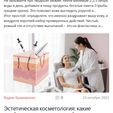
кислотой и керамидами – они удерживают влагу внутри и
Не забывайте про «водный» режим: пейте минимум 2‑2,5 литра
восстанавливают барьер.
воды в день, добавьте в пищу продукты, богатые омега‑3 (рыба,
грецкие орехи). Это поможет коже выглядеть упругой и
здоровой изнутри.
Итог простой: определите, что именно раздражает вашу кожу, и
внедрите короткий набор проверенных действий. Чистый,
ровный тон и отсутствие высыпаний – это не фантастика, а
результат системного ухода, который вы можете начать уже
сегодня.
Вадим Крамаренко
0
23 октября 2025
Эстетическая косметология: какие