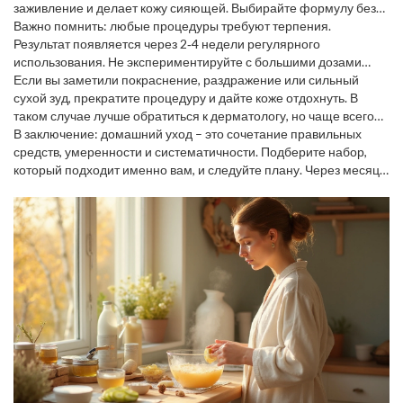
заживление и делает кожу сияющей. Выбирайте формулу без
ароматизаторов, чтобы не раздражать.
Важно помнить: любые процедуры требуют терпения.
Результат появляется через 2‑4 недели регулярного
использования. Не экспериментируйте с большими дозами
кислот или слишком частыми пилингами – это только ухудшит
Если вы заметили покраснение, раздражение или сильный
состояние.
сухой зуд, прекратите процедуру и дайте коже отдохнуть. В
таком случае лучше обратиться к дерматологу, но чаще всего
проблема решается уменьшением частоты процедур.
В заключение: домашний уход – это сочетание правильных
средств, умеренности и систематичности. Подберите набор,
который подходит именно вам, и следуйте плану. Через месяц
вы почувствуете разницу: кожа будет мягкой, ровной и свежей, а
ваш кошелёк скажет вам спасибо.