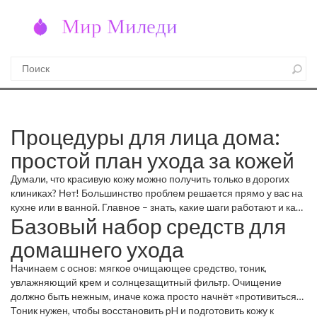
Процедуры для лица дома:
простой план ухода за кожей
Думали, что красивую кожу можно получить только в дорогих
клиниках? Нет! Большинство проблем решается прямо у вас на
кухне или в ванной. Главное – знать, какие шаги работают и как
Базовый набор средств для
их правильно выполнить.
домашнего ухода
Начинаем с основ: мягкое очищающее средство, тоник,
увлажняющий крем и солнцезащитный фильтр. Очищение
должно быть нежным, иначе кожа просто начнёт «противиться».
Выбирайте гели без сухих ароматизаторов, а лучше –
Тоник нужен, чтобы восстановить pH и подготовить кожу к