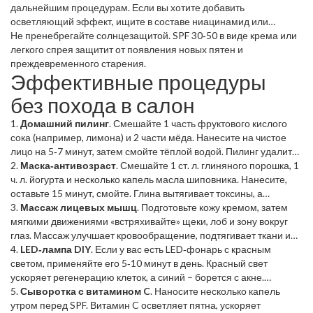
мицеллярную воду, если у вас чувствительная кожа.
дальнейшим процедурам. Если вы хотите добавить
осветляющий эффект, ищите в составе ниацинамид или
витамин C. Увлажнение – ключевой этап, даже если кожа
Не пренебрегайте солнцезащитой. SPF 30‑50 в виде крема или
жирная. Лёгкие гели‑кремы с гиалуроновой кислотой работают
легкого спрея защитит от появления новых пятен и
отлично.
преждевременного старения.
Эффективные процедуры
без похода в салон
1.
Домашний пилинг
. Смешайте 1 часть фруктового кислого
сока (например, лимона) и 2 части мёда. Нанесите на чистое
лицо на 5‑7 минут, затем смойте тёплой водой. Пилинг удалит
омертвевшие клетки и сделает кожу светлее. Делайте раз в
2.
Маска‑антивозраст
. Смешайте 1 ст. л. глиняного порошка, 1
неделю.
ч. л. йогурта и несколько капель масла шиповника. Нанесите,
оставьте 15 минут, смойте. Глина вытягивает токсины, а
витамин А в масле стимулирует выработку коллагена.
3.
Массаж лицевых мышц
. Подготовьте кожу кремом, затем
мягкими движениями «встряхивайте» щеки, лоб и зону вокруг
глаз. Массаж улучшает кровообращение, подтягивает ткани и
уменьшает отёчность. Делайте 2‑3 минуты каждый вечер.
4.
LED‑лампа DIY
. Если у вас есть LED‑фонарь с красным
светом, применяйте его 5‑10 минут в день. Красный свет
ускоряет регенерацию клеток, а синий – борется с акне.
Главное – держать лампу на расстоянии 15‑20 см.
5.
Сыворотка с витамином C
. Наносите несколько капель
утром перед SPF. Витамин C осветляет пятна, ускоряет