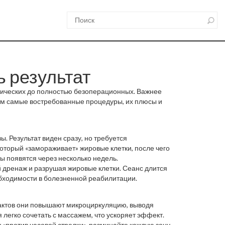
ь результат
ргических до полностью безоперационных. Важнее
рём самые востребованные процедуры, их плюсы и
. Результат виден сразу, но требуется
который «замораживает» жировые клетки, после чего
ы появятся через несколько недель.
 дренаж и разрушая жировые клетки. Сеанс длится
еобходимости в болезненной реабилитации.
трактов они повышают микроциркуляцию, выводя
легко сочетать с массажем, что ускоряет эффект.
 «против часовой стрелки», разминайте каждую зону