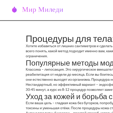
Процедуры для тела:
Хотите избавиться от лишних сантиметров и сделать
всего понять, какой метод подходит именно вам, ка
ограничения.
Популярные методы мод
Классика – липосакция. Это хирургическое вмешател
реабилитация от недели до месяца. Если вы боитесь
они естественно выходят из организма. Процедура н
Нестандартный, но эффективный вариант – эндосфе
30‑45 минут, а курс из 8‑12 процедур позволяет за
Уход за кожей и борьба
Если ваша цель – гладкая кожа без бугорков, попро
токсины и уменьшая отёки. После процедуры кожа ст
Антицеллюлитный массаж – простой способ, который 