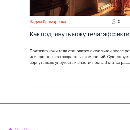
Вадим Крамаренко
0
Как подтянуть кожу тела: эффект
Подтяжка кожи тела становится актуальной после р
или просто из-за возрастных изменений. Существует
вернуть коже упругость и эластичность. В статье р
варианты, так и инновационные методы, предоставл
выбрать подходящее для себя. Узнайте, какие проц
поддерживать красивую и здоровую кожу тела.