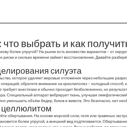
 что выбрать и как получит
 кожу более упругой? На рынке есть множество вариантов – от хиру
кие риски и сколько времени займет восстановление. Давайте разбе
елирования силуэта
ьство, которое удаляет жировые отложения через небольшие разрезы
 операций, обратите внимание на криолиполиз – холодный способ, 
е требует анестезии и обычно проходит безболезненно, но результат
ра. Специальный аппарат вибрирует ткань, улучшая лимфатический
метно уменьшить объём бедер, боков и живота. Это безопасно, нет н
 с целлюлитом
буйте обертывания. На основе морской соли, геля или травяных экс
ановится более упругой, а внешний вид подтягивается. Обертывания 
можно делать как в салоне, так и дома. Важно работать по принципу