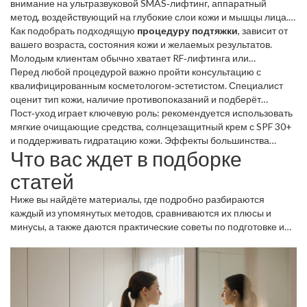
естественное выработку коллагена, что делает эффект
внимание на
ультразвуковой SMAS‑лифтинг
,
аппаратный
длительным.
метод, воздействующий на глубокие слои кожи и мышцы лица
.
Этот тип лифтинга
Как подобрать подходящую
задействует
процедуру подтяжки
SMAS‑структуру,
улучшает
, зависит от
контур лица и часто сочетается с биоревитализантом –
вашего возраста, состояния кожи и желаемых результатов.
инъекцией гиалуроновой кислоты, которая
Молодым клиентам обычно хватает RF‑лифтинга или
увлажняет
и
восстанавливает
ультразвука, тогда как более зрелой коже рекомендуется
Перед любой процедурой важно пройти консультацию с
тканевый микросреду.
комбинировать нитевой лифтинг с биоревитализантом для
квалифицированным косметологом‑эстетистом. Специалист
максимального эффекта.
оценит тип кожи, наличие противопоказаний и подберёт
оптимальную схему лечения – от количества сеансов до
Пост‑уход играет ключевую роль: рекомендуется использовать
режима пост‑ухода.
мягкие очищающие средства, солнцезащитный крем с SPF 30+
и поддерживать гидратацию кожи. Эффекты большинства
Что вас ждет в подборке
процедур проявляются через 2‑4 недели, а поддерживать их
помогает правильный уход и плановые повторные сеансы раз в
статей
6‑12 месяцев.
Ниже вы найдёте материалы, где подробно разбираются
каждый из упомянутых методов, сравниваются их плюсы и
минусы, а также даются практические советы по подготовке и
уходу. Мы собрали актуальные данные 2025 года, чтобы вы
могли сделать осознанный выбор и добиться желаемого
результата без лишних рисков.