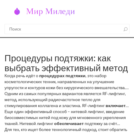
Процедуры подтяжки: как
выбрать эффективный метод
Когда речь идёт о
процедурах подтяжки
,
это набор
косметологических техник, направленных на улучшение
упругости и контуров кожи без хирургического вмешательства
.
Также известные как
Одним из самых популярных вариантов является
лифтинг
, такие процедуры помогают
RF‑лифтинг
,
вернуть коже молодость и свежесть.
метод, использующий радиочастотное тепло для
стимулирования коллагена и эластина
. RF‑лифтинг
включает
работу аппарата с контролируемой энергией,
Еще один эффективный способ –
нитевой лифтинг
требует
,
введение
правильной настройки параметров под тип кожи, а результат
биосовместимых нитей под кожу для мгновенного укрепления
повышает
тканей
. Нитевой лифтинг
упругость в зоне обработки.
обеспечивает
подтяжку за счёт
механической поддержки и одновременно
Для тех, кто ищет более технологичный подход, стоит обратить
активирует