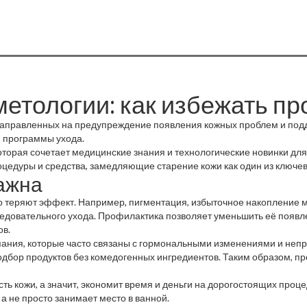
етологии: как избежать п
 направленных на предупреждение появления кожных проблем и под
 программы ухода.
которая сочетает медицинские знания и технологические новинки дл
цедуры и средства, замедляющие старение кожи
как один из ключе
ажна
о теряют эффект. Например,
пигментация
,
избыточное накопление 
следовательного ухода. Профилактика позволяет уменьшить её появ
ов.
ания, которые часто связаны с гормональными изменениями и неп
подбор продуктов без комедогенных ингредиентов. Таким образом, п
ь кожи, а значит, экономит время и деньги на дорогостоящих процед
 а не просто занимает место в ванной.