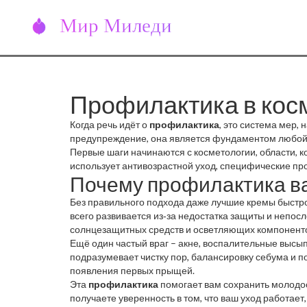
Профилактика в косм
Когда речь идёт о
профилактика
,
это система мер,
предупреждение
, она является фундаментом любой
Первые шаги начинаются с
косметологии
,
области, 
использует
антивозрастной уход
,
специфические про
Почему профилактика в
Без правильного подхода даже лучшие кремы быстр
всего развивается из‑за недостатка защиты и непо
солнцезащитных средств и осветляющих компонент
Ещё один частый враг –
акне
,
воспалительные высып
подразумевает чистку пор, балансировку себума и 
появления первых прыщей.
Эта
профилактика
помогает вам сохранить молодост
получаете уверенность в том, что ваш уход работает,