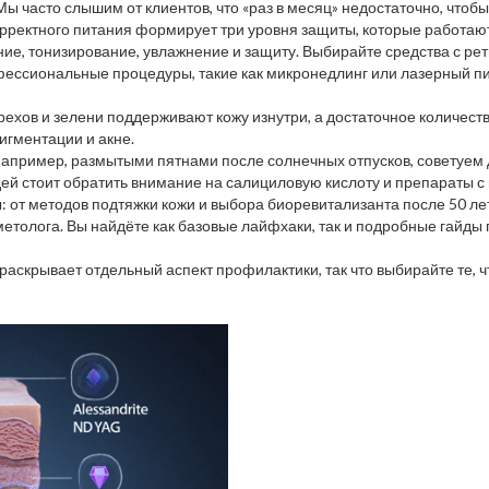
ы часто слышим от клиентов, что «раз в месяц» недостаточно, чтобы
рректного питания формирует три уровня защиты, которые работаю
е, тонизирование, увлажнение и защиту. Выбирайте средства с ре
ссиональные процедуры, такие как микронедлинг или лазерный пи
рехов и зелени поддерживают кожу изнутри, а достаточное количеств
игментации и акне.
 например, размытыми пятнами после солнечных отпусков, советуем 
й стоит обратить внимание на салициловую кислоту и препараты с 
: от методов подтяжки кожи и выбора биоревитализанта после 50 ле
етолога. Вы найдёте как базовые лайфхаки, так и подробные гайды 
раскрывает отдельный аспект профилактики, так что выбирайте те, 