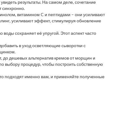
 увидеть результаты. На самом деле, сочетание
т синхронно.
тинолом, витамином C и пептидами – они усиливают
линг, усиливают эффект, стимулируя обновление
о воды сохраняет её упругой. Этот аспект часто
добавить в уход осветляющие сыворотки с
цинком.
т, до дешевых альтернатив кремов от морщин и
по выбору процедур, чтобы построить собственную
что подходят именно вам, и применяйте полученные