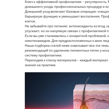
Ключ к эффективной профилактике – регулярность. М
домашнего ухода, профессиональных процедур и ко
Домашний уход включает базовые операции: очищени
барьерную функцию и уменьшают воспаления. Профе
клеток.
Не забывайте про питание: антиоксиданты из ягод, о
упускают, но он напрямую связан с профилактикой п
Если вы уже сталкивались с конкретной проблемой,
никотинамидом. Для предрасположенных к акне люде
Наша подборка статей ниже охватывает все эти темы
рекомендаций по удалению пигментных пятен у косм
систему профилактики.
Переходим к списку материалов – каждый материал 
знания на практике.