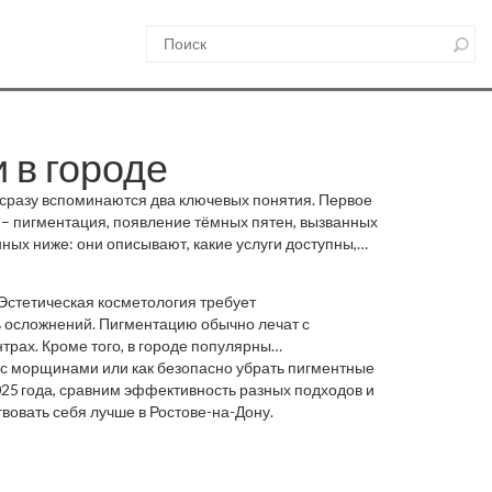
 в городе
, сразу вспоминаются два ключевых понятия. Первое
 –
пигментация
,
появление тёмных пятен, вызванных
нных ниже: они описывают, какие услуги доступны,
 Эстетическая косметология требует
ь осложнений. Пигментацию обычно лечат с
трах. Кроме того, в городе популярны
е 50 лет. Уход за кожей в домашних условиях
ы с морщинами или как безопасно убрать пигментные
етодов.
025 года, сравним эффективность разных подходов и
твовать себя лучше в Ростове-на-Дону.