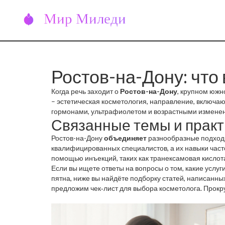
Ростов-на-Дону: что 
Когда речь заходит о
Ростов-на-Дону
,
крупном южно
–
эстетическая косметология
,
направление, включаю
гормонами, ультрафиолетом и возрастными измене
Связанные темы и практ
какие ингредиенты работают и какие риски учитывать
Ростов-на-Дону
объединяет
разнообразные подходы 
квалифицированных специалистов, а их навыки част
помощью инъекций, таких как транексамовая кислота
антивозрастные процедуры – от биоревитализантов д
Если вы ищете ответы на вопросы о том, какие услу
дополняет эти процедуры: правильный крем, ночное
пятна, ниже вы найдёте подборку статей, написанны
предложим чек‑лист для выбора косметолога. Прокрут