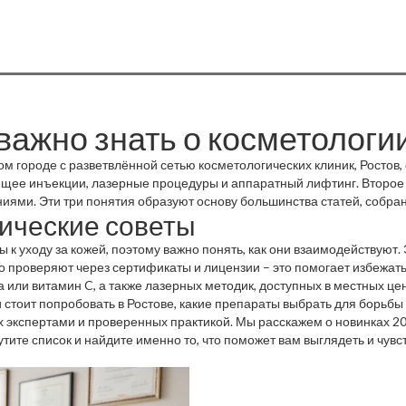
важно знать о косметологии
м городе с разветвлённой сетью косметологических клиник
,
Ростов
щее инъекции, лазерные процедуры и аппаратный лифтинг
. Второе
ниями
. Эти три понятия образуют основу большинства статей, собра
ические советы
.
к уходу за кожей, поэтому важно понять, как они взаимодействуют.
о проверяют через сертификаты и лицензии – это помогает избежат
 или витамин C, а также лазерных методик, доступных в местных цен
о RF‑лифтинга, которые помогают поддерживать упругость кожи посл
ги стоит попробовать в Ростове, какие препараты выбрать для борьб
 масло или сыворотка с пептидами усиливают эффект клинических м
х экспертами и проверенных практикой. Мы расскажем о новинках 2
ите список и найдите именно то, что поможет вам выглядеть и чувс