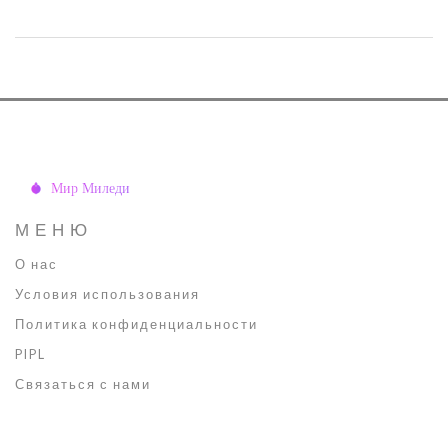
что обращать внимание и как не навредить коже. Здесь
собраны реальные факты, лайфхаки и советы для тех, кто устал
от пятен и рубцов после акне.
МЕНЮ
О нас
Условия использования
Политика конфиденциальности
PIPL
Связаться с нами