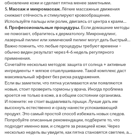
обновление кожи и сделает пятна менее заметными.
5. Массаж и микромассаж.
Лёгкие массажные движения
снижают отёчность и стимулируют кровообращение.
Используйте пальцы или ролик, двигаясь от центра к краям
пятна.
6. Профессиональные процедуры.
Если домашние методы
не помогают, обратитесь к дерматологу. Микронедлинг,
лазерный пилинг или химический пилинг могут дать быстрый
результат, но требуют квалифицированного специалиста.
Важно помнить, что любые процедуры требуют времени –
обычно виден результат через 4‑6 недель регулярного
применения.
Сочетайте несколько методов: защита от солнца + активные
ингредиенты + мягкое отшелушивание. Такой комплекс даст
максимальный эффект без риска раздражения.
Если вы заметили, что пятна усиливаются или появляются
новые, стоит проверить гормоны у врача. Иногда проблема
кроется не только в коже, а в общем состоянии организма.
И помните: не стоит выдавливать прыщи. Лучше дать им
высохнуть естественно и сразу нанести успокаивающий
продукт. Это самый простой способ избежать новых следов.
Попробуйте описанные рекомендации, подберите то, что
подходит именно вам, и следите за реакцией кожи. Через
несколько недель вы увидите, как пятна становятся светлее, а