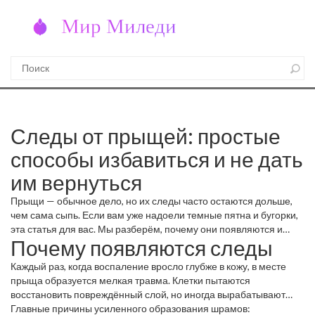
Следы от прыщей: простые
способы избавиться и не дать
им вернуться
Прыщи — обычное дело, но их следы часто остаются дольше,
чем сама сыпь. Если вам уже надоели темные пятна и бугорки,
эта статья для вас. Мы разберём, почему они появляются и
Почему появляются следы
какие методы действительно работают, без дорогих аппаратов
и сложных процедур.
Каждый раз, когда воспаление вросло глубже в кожу, в месте
прыща образуется мелкая травма. Клетки пытаются
восстановить повреждённый слой, но иногда вырабатывают
больше меланина, что и даёт темные пятна. Если же процесс
Главные причины усиленного образования шрамов: