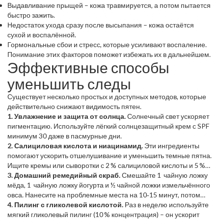
заживает с образованием избыточной ткани, появляются
Выдавливание прыщей – кожа травмируется, а потом пытается
выпуклые шрамы.
быстро зажить.
Недостаток ухода сразу после высыпания – кожа остаётся
сухой и воспалённой.
Гормональные сбои и стресс, которые усиливают воспаление.
Понимание этих факторов поможет избежать их в дальнейшем.
Эффективные способы
уменьшить следы
Существует несколько простых и доступных методов, которые
действительно снижают видимость пятен.
1. Увлажнение и защита от солнца.
Солнечный свет ускоряет
пигментацию. Используйте лёгкий солнцезащитный крем с SPF
минимум 30 даже в пасмурные дни.
2. Салициловая кислота и ниацинамид.
Эти ингредиенты
помогают ускорить отшелушивание и уменьшить темные пятна.
Ищите кремы или сыворотки с 2 % салициловой кислоты и 5 %
ниацинамидом.
3. Домашний ремедийный скраб.
Смешайте 1 чайную ложку
мёда, 1 чайную ложку йогурта и ½ чайной ложки измельчённого
овса. Нанесите на проблемные места на 10‑15 минут, потом
смойте. Овёс успокаивает, а мёд и йогурт слегка
4. Пилинг с гликолевой кислотой.
Раз в неделю используйте
отшелушивают.
мягкий гликолевый пилинг (10 % концентрация) – он ускорит