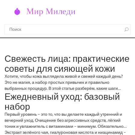
Свежесть лица: практические
советы для сияющей кожи
Хотите, чтобы кожа выглядела живой и свежей каждый день?
Это не магия, а набор простых привычек и правильно
выбранных процедур. В этой статье разберём, какие шаги
Ежедневный уход: базовый
действительно работают, а какие – лишь шум.
набор
Первый уровень – это то, что вы делаете каждый утренний и
вечерний уход. Очищение без агрессивных средств, лёгкий
тоник и увлажнитель с витаминами – минимум. Обязательно
выбирайте формулы без спирта, они не сушат кожу и
Экстракт зелёного чая, гиалуроновая кислота и ниацинамид –