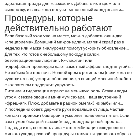
сохраняют естественный барьер.
идеальная триада для «свежести». Добавьте их в крем или
сыворотку, и ваша кожа получит мгновенный заряд влаги и
Процедуры, которые
антиоксидантов.
действительно работают
Если базовый уход уже на месте, можно добавить один‑два
«спецприёма». Домашний микронедлинг, мягкий скраб раз в
неделю или маска-гиалуронат помогут ускорить обновление
клеток без риска. Главное – не переборщить: слишком частый
Для тех, кто готов к небольшому походу в салон,
скраб может повредить защитный слой.
безоперационный лифтинг, RF‑лифтинг или
гидрофэйшл‑процедуры дают заметный эффект «подтянутой»
свежести. Выбирайте проверенных специалистов и уточняйте,
Не забывайте про ночь. Ночной крем с ретинолом (если кожа не
какие препараты используют – без микродозаций, а только
чувствительна) ускорит обновление, а спящий масочный набор
чистые ингредиенты.
с коллагеном поддержит упругость.
Питание и гидратация играют не меньшую роль. Стакан воды
утром, свежие овощи и минимум сахара – ваш внутренний
«фреш‑ап». Плюс, добавьте в рацион омега‑3 из рыбы или
льняного масла, чтобы кожа удерживала влагу изнутри.
И последний совет: держите руки подальше от лица. Частый
контакт переносит бактерии и ускоряет появление пятен. Если
вам нужен быстрый «свежий» вид перед встречей, просто
распылите спрей‑тоник с витамином C – мгновенно освежит и
Подводя итог, свежесть лица – это комбинация ежедневного
придаст коже здоровый блеск.
мягкого ухода, разовой процедуры «толчка» и здорового образа