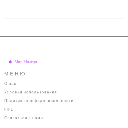
питание, увлажнение, процедуры в косметическом кабинете и
профилактику старения. Читатели узнают о полезных
антивозрастных продуктах и соблюдении здорового образа
жизни. Также будут предложены советы по выбору косметики,
которые помогут избежать распространённых ошибок. Узнайте,
как заботиться о своей коже, чтобы радоваться отражению в
зеркале каждый день.
МЕНЮ
О нас
Условия использования
Политика конфиденциальности
PIPL
Связаться с нами