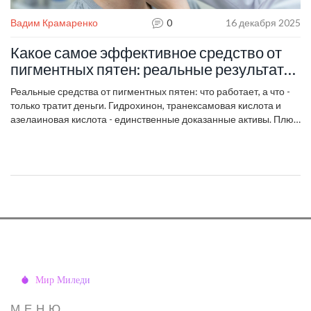
Вадим Крамаренко
0
16 декабря 2025
Какое самое эффективное средство от
пигментных пятен: реальные результаты
и что работает на самом деле
Реальные средства от пигментных пятен: что работает, а что -
только тратит деньги. Гидрохинон, транексамовая кислота и
азелаиновая кислота - единственные доказанные активы. Плюс
- как правильно их использовать и когда идти к врачу.
МЕНЮ