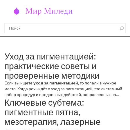
Уход за пигментацией:
практические советы и
проверенные методики
Если вы ищете
уход за пигментацией
, то попали в нужное
место. Когда речь идёт о
уход за пигментацией
,
это системный
набор процедур и ежедневных действий, направленных на
Ключевые субтема:
уменьшение темных пятен и выравнивание тона кожи
, также
известный как
коррекция пигментации
, важно понять, какие
пигментные пятна,
факторы влияют на результат. Пигментация появляется из‑за
избытка меланина, гормональных изменений или повреждения
мезотерапия, лазерные
от солнца, поэтому решение начинается с точного
определения причины.