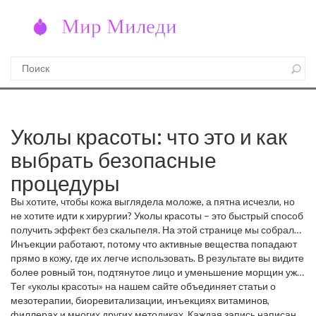
Уколы красоты: что это и как
выбрать безопасные
процедуры
Вы хотите, чтобы кожа выглядела моложе, а пятна исчезли, но
не хотите идти к хирургии? Уколы красоты – это быстрый способ
получить эффект без скальпеля. На этой странице мы собрали
самые нужные статьи о разных типах инъекций, их плюсах и
Инъекции работают, потому что активные вещества попадают
минусах, а также советы, как не попасть в руки
прямо в кожу, где их легче использовать. В результате вы видите
непрофессионалов.
более ровный тон, подтянутое лицо и уменьшение морщин уже
после нескольких сеансов. Главное – выбрать проверенного
Тег «уколы красоты» на нашем сайте объединяет статьи о
косметолога и знать, какие препараты подходят именно вам.
мезотерапии, биоревитализации, инъекциях витаминов,
филлерах и многих других методиках. Каждая запись написана