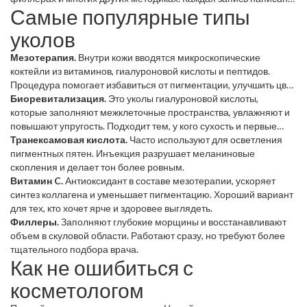
Самые популярные типы
экспертом, содержит реальную информацию о результатах,
ценах и возможных осложнениях. Мы постарались сделать
уколов
материал понятным даже тем, кто только начинает
интересоваться косметологией.
Мезотерапия.
Внутри кожи вводятся микроскопические
коктейли из витаминов, гиалуроновой кислоты и пептидов.
Процедура помогает избавиться от пигментации, улучшить цвет
лица и укрепить барьер кожи.
Биоревитализация.
Это уколы гиалуроновой кислоты,
которые заполняют межклеточные пространства, увлажняют и
повышают упругость. Подходит тем, у кого сухость и первые
морщины.
Транексамовая кислота.
Часто используют для осветления
пигментных пятен. Инъекция разрушает меланиновые
скопления и делает тон более ровным.
Витамин C.
Антиоксидант в составе мезотерапии, ускоряет
синтез коллагена и уменьшает пигментацию. Хороший вариант
для тех, кто хочет ярче и здоровее выглядеть.
Филлеры.
Заполняют глубокие морщины и восстанавливают
объем в скуловой области. Работают сразу, но требуют более
тщательного подбора врача.
Как не ошибиться с
косметологом