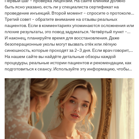
Первый шаг – проверка лицензии. На сайте клиники должно
быть ясно указано, есть ли у специалиста сертификат на
проведение инъекций. Второй момент – спросите о протоколе
процедуры. Профессионал подробно расскажет, какие
Третий совет – обратите внимание на отзывы реальных
препараты будут использоваться, сколько будет сеансов и
пациентов. Если в комментариях упоминаются осложнения или
какие после‑процедурные рекомендации.
плохие результаты, это повод задуматься. Четвёртый пункт –
уточните стоимость. Низкая цена может скрывать
И наконец, планируйте время для восстановления. Даже
использование дешевых, несертифицированных материалов.
безоперационные уколы могут вызвать отёк или лёгкую
синюшность, которые проходят за 2–3 дня. Если врач говорит,
что всё исчезнет сразу, будьте настороже.
На нашем сайте вы найдёте детальные обзоры каждой
процедуры, реальные истории пациентов и рекомендации, как
подготовиться к сеансу. Используйте эту информацию, чтобы
принять осознанное решение и добиться желаемого результата
без лишних рисков.