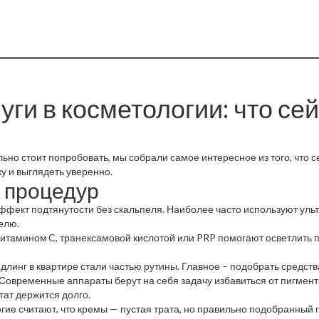
ги в косметологии: что се
но стоит попробовать, мы собрали самое интересное из того, что с
у и выглядеть уверенно.
 процедур
ффект подтянутости без скальпеля. Наиболее часто используют ульт
делю.
витамином C, транексамовой кислотой или PRP помогают осветлить пя
едлинг в квартире стали частью рутины. Главное – подобрать средств
 Современные аппараты берут на себя задачу избавиться от пигмен
ат держится долго.
огие считают, что кремы — пустая трата, но правильно подобранный