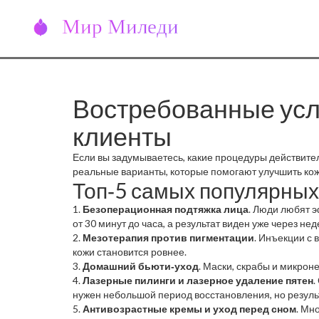
Востребованные услу
клиенты
Если вы задумываетесь, какие процедуры действитель
реальные варианты, которые помогают улучшить кож
Топ‑5 самых популярных
1.
Безоперационная подтяжка лица
. Люди любят э
от 30 минут до часа, а результат виден уже через не
2.
Мезотерапия против пигментации
. Инъекции с 
кожи становится ровнее.
3.
Домашний бьюти‑уход
. Маски, скрабы и микрон
4.
Лазерные пилинги и лазерное удаление пятен
.
нужен небольшой период восстановления, но результ
5.
Антивозрастные кремы и уход перед сном
. Мн