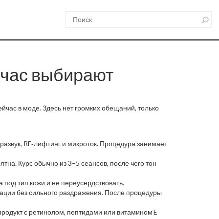
йчас выбирают
ейчас в моде. Здесь нет громких обещаний, только
развук, RF‑лифтинг и микроток. Процедура занимает
тна. Курс обычно из 3–5 сеансов, после чего тон
а под тип кожи и не переусердствовать.
тации без сильного раздражения. После процедуры
 продукт с ретинолом, пептидами или витамином E