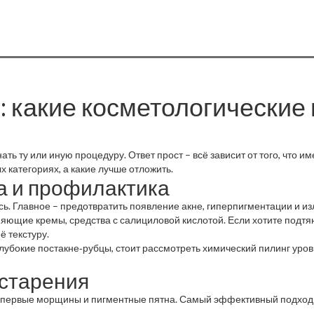
: какие косметологические
ть ту или иную процедуру. Ответ прост – всё зависит от того, что им
х категориях, а какие лучше отложить.
та и профилактика
сь. Главное – предотвратить появление акне, гиперпигментации и и
няющие кремы, средства с салициловой кислотой. Если хотите подт
ё текстуру.
лубокие постакне‑рубцы, стоит рассмотреть химический пилинг уровн
 старения
ся первые морщины и пигментные пятна. Самый эффективный подход