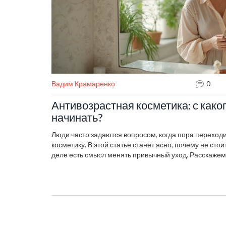
Вадим Крамаренко
0
Антивозрастная косметика: с како
начинать?
Люди часто задаются вопросом, когда пора переход
косметику. В этой статье станет ясно, почему не сто
деле есть смысл менять привычный уход. Расскажем,
продуктов, чем рискуют любители «запасом», и как о
вы найдете простые и честные советы, без таинстве
ночь.