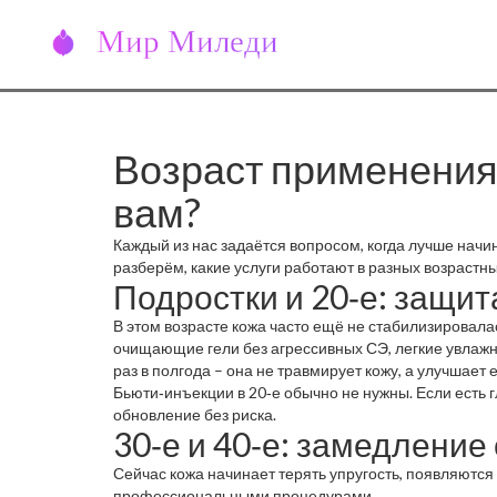
Возраст применения
вам?
Каждый из нас задаётся вопросом, когда лучше начина
разберём, какие услуги работают в разных возрастны
Подростки и 20‑е: защи
В этом возрасте кожа часто ещё не стабилизировала
очищающие гели без агрессивных СЭ, легкие увлаж
раз в полгода – она не травмирует кожу, а улучшает е
Бьюти‑инъекции в 20‑е обычно не нужны. Если есть г
обновление без риска.
30‑е и 40‑е: замедление
Сейчас кожа начинает терять упругость, появляют
профессиональными процедурами.