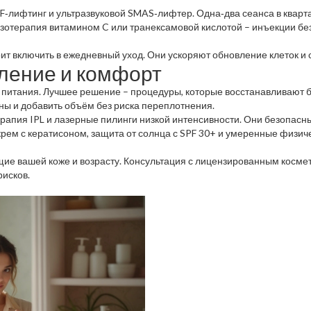
‑лифтинг и ультразвуковой SMAS‑лифтер. Одна‑два сеанса в кварта
езотерапия витамином C или транексамовой кислотой – инъекции без
ит включить в ежедневный уход. Они ускоряют обновление клеток и 
вление и комфорт
е питания. Лучшее решение – процедуры, которые восстанавливают 
ны и добавить объём без риска переплотнения.
рапия IPL и лазерные пилинги низкой интенсивности. Они безопасн
рем с кератисоном, защита от солнца с SPF 30+ и умеренные физиче
щие вашей коже и возрасту. Консультация с лицензированным космет
рисков.