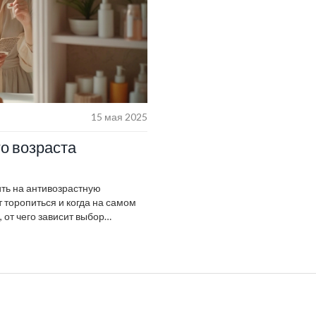
15 мая 2025
го возраста
ить на антивозрастную
ит торопиться и когда на самом
 от чего зависит выбор
пределить свой момент. Здесь
нных обещаний красоты за одну