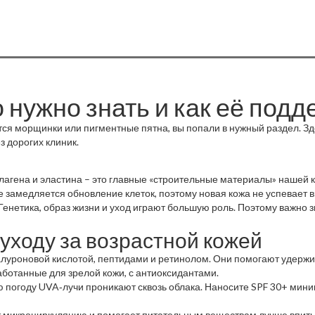
о нужно знать и как её под
тся морщинки или пигментные пятна, вы попали в нужный раздел. З
 дорогих клиник.
лагена и эластина – это главные «строительные материалы» нашей 
е замедляется обновление клеток, поэтому новая кожа не успевает 
Генетика, образ жизни и уход играют большую роль. Поэтому важно з
уходу за возрастной кожей
алуроновой кислотой, пептидами и ретинолом. Они помогают удержив
аботанные для зрелой кожи, с антиоксидантами.
 погоду UVA‑лучи проникают сквозь облака. Наносите SPF 30+ мини
т микроциркуляцию и помогает питательным веществам лучше впитыва