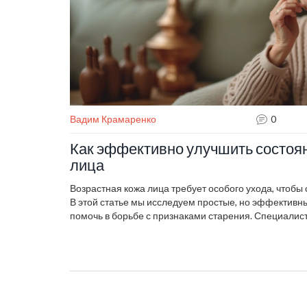
Вадим Крамаренко
0
Как эффективно улучшить состоя
лица
Возрастная кожа лица требует особого ухода, чтобы 
В этой статье мы исследуем простые, но эффективн
помочь в борьбе с признаками старения. Специали
различные техники и средства от увлажняющих крем
ухода. Узнайте о привычках, которых стоит придержи
времени и улучшить общий вид кожи. Вы также найд
продуктов для вашей косметички.