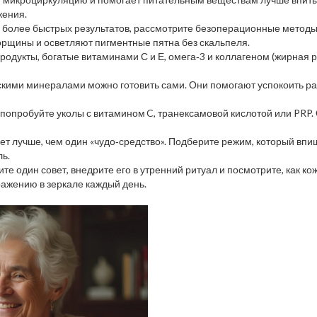
жения.
те более быстрых результатов, рассмотрите безоперационные методы
рщины и осветляют пигментные пятна без скальпеля.
родукты, богатые витаминами С и Е, омега‑3 и коллагеном (жирная р
орскими минералами можно готовить сами. Они помогают успокоить 
, попробуйте уколы с витамином C, транексамовой кислотой или PRP.
т лучше, чем один «чудо‑средство». Подберите режим, который впише
ль.
е один совет, внедрите его в утренний ритуал и посмотрите, как к
ражению в зеркале каждый день.