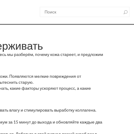
держивать
десь мы разберём, почему кожа стареет, и предложим
кожи. Появляются мелкие повреждения от
вытеснить старую.
нать, какие факторы ускоряют процесс, а какие
ать влагу и стимулировать выработку коллагена.
мум за 15 минут до выхода и обновляйте каждые два
ться. Добавьте в свой ритуал легкий скраб раз в