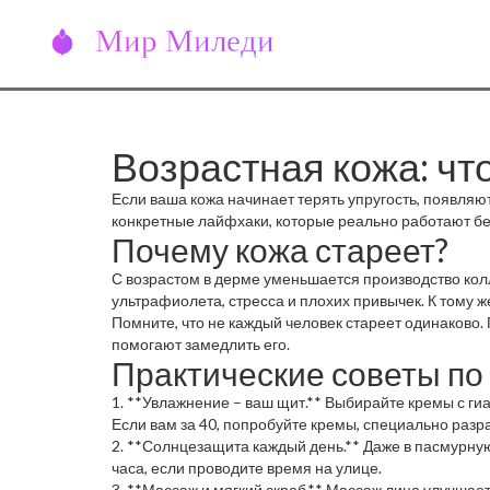
Возрастная кожа: чт
Если ваша кожа начинает терять упругость, появляю
конкретные лайфхаки, которые реально работают без
Почему кожа стареет?
С возрастом в дерме уменьшается производство кол
ультрафиолета, стресса и плохих привычек. К тому ж
Помните, что не каждый человек стареет одинаково. 
помогают замедлить его.
Практические советы по 
1. **Увлажнение – ваш щит.** Выбирайте кремы с ги
Если вам за 40, попробуйте кремы, специально разр
2. **Солнцезащита каждый день.** Даже в пасмурную
часа, если проводите время на улице.
3. **Массаж и мягкий скраб.** Массаж лица улучшае