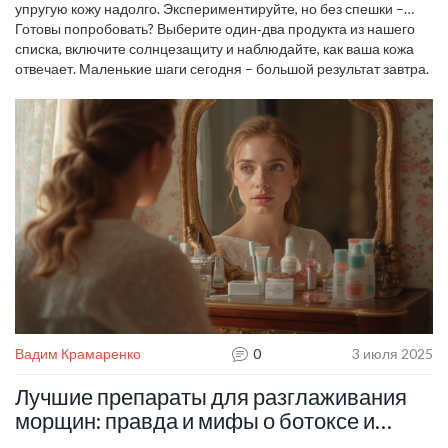
упругую кожу надолго. Экспериментируйте, но без спешки –
кожа реагирует лучше на постоянные, умеренные усилия, чем
Готовы попробовать? Выберите один‑два продукта из нашего
на быстрые радикальные изменения.
списка, включите солнцезащиту и наблюдайте, как ваша кожа
отвечает. Маленькие шаги сегодня – большой результат завтра.
Вадим Крамаренко
0
3 июля 2025
Лучшие препараты для разглаживания
морщин: правда и мифы о ботоксе и
альтернативах