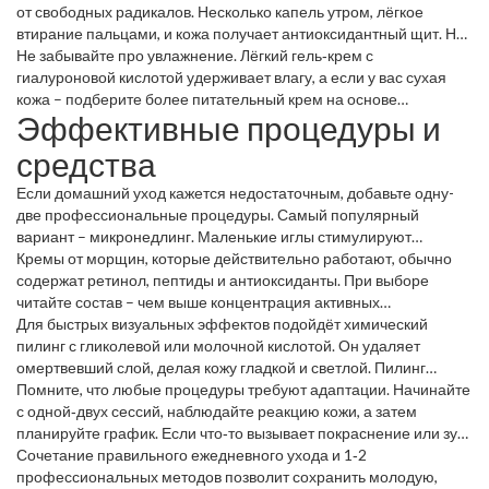
от свободных радикалов. Несколько капель утром, лёгкое
втирание пальцами, и кожа получает антиоксидантный щит. На
ночь выбирайте сыворотку с ретинолом или его мягкие аналоги
Не забывайте про увлажнение. Лёгкий гель‑крем с
(ретинальдегид, ретинол‑эстерат). Они ускоряют обновление
гиалуроновой кислотой удерживает влагу, а если у вас сухая
клеток, уменьшают мелкие линии и делают поры менее
кожа – подберите более питательный крем на основе
Эффективные процедуры и
заметными.
керамидов. Завершающий шаг – солнцезащитный крем с SPF
30‑50. Это самое важное: даже небольшие дозы УФ‑излучения
средства
ускоряют появление морщин.
Если домашний уход кажется недостаточным, добавьте одну-
две профессиональные процедуры. Самый популярный
вариант – микронедлинг. Маленькие иглы стимулируют
выработку коллагена, а после процедуры кожа лучше
Кремы от морщин, которые действительно работают, обычно
впитывает активные ингредиенты. Для тех, кто боится игл, есть
содержат ретинол, пептиды и антиоксиданты. При выборе
RF‑лифтинг: радиочастотные волны подтягивают ткани, не
читайте состав – чем выше концентрация активных
повреждая верхний слой.
компонентов, тем лучше результат. Не берите
Для быстрых визуальных эффектов подойдёт химический
«мульти‑комплекс», если в нём нет чётко указанных дозировок.
пилинг с гликолевой или молочной кислотой. Он удаляет
омертвевший слой, делая кожу гладкой и светлой. Пилинг
рекомендуется делать раз в 4‑6 недель, иначе может
Помните, что любые процедуры требуют адаптации. Начинайте
возникнуть раздражение.
с одной‑двух сессий, наблюдайте реакцию кожи, а затем
планируйте график. Если что‑то вызывает покраснение или зуд,
лучше отложить и проконсультироваться со специалистом.
Сочетание правильного ежедневного ухода и 1‑2
профессиональных методов позволит сохранить молодую,