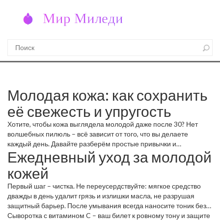
Молодая кожа: как сохранить
её свежесть и упругость
Хотите, чтобы кожа выглядела молодой даже после 30? Нет
волшебных пилюль – всё зависит от того, что вы делаете
каждый день. Давайте разберём простые привычки и
Ежедневный уход за молодой
процедуры, которые действительно помогают замедлить
старение.
кожей
Первый шаг – чистка. Не переусердствуйте: мягкое средство
дважды в день удалит грязь и излишки масла, не разрушая
защитный барьер. После умывания всегда наносите тоник без
алкоголя – он подготавливает кожу к последующим продуктам.
Сыворотка с витамином C – ваш билет к ровному тону и защите