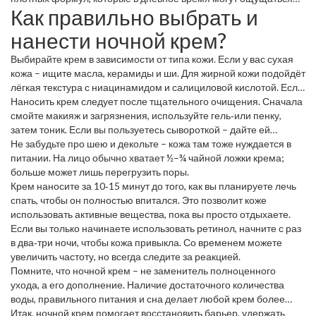
Как правильно выбрать и
тяжёлым.
нанести ночной крем?
Выбирайте крем в зависимости от типа кожи. Если у вас сухая
кожа – ищите масла, керамиды и ши. Для жирной кожи подойдёт
лёгкая текстура с ниацинамидом и салициловой кислотой. Если
хотите бороться с возрастными признаками, отдавайте
Наносить крем следует после тщательного очищения. Сначала
предпочтение ретинолу и пептидам.
смойте макияж и загрязнения, используйте гель‑или пенку,
затем тоник. Если вы пользуетесь сывороткой – дайте ей
впитаться, а потом наносите крем небольшими точками по
Не забудьте про шею и декольте – кожа там тоже нуждается в
всему лицу, мягко массируя круговыми движениями.
питании. На лицо обычно хватает ½–¾ чайной ложки крема;
больше может лишь перегрузить поры.
Крем наносите за 10‑15 минут до того, как вы планируете лечь
спать, чтобы он полностью впитался. Это позволит коже
использовать активные вещества, пока вы просто отдыхаете.
Если вы только начинаете использовать ретинол, начните с раз
в два‑три ночи, чтобы кожа привыкла. Со временем можете
увеличить частоту, но всегда следите за реакцией.
Помните, что ночной крем – не заменитель полноценного
ухода, а его дополнение. Наличие достаточного количества
воды, правильного питания и сна делает любой крем более
эффективным.
Итак, ночной крем помогает восстановить барьер, удержать