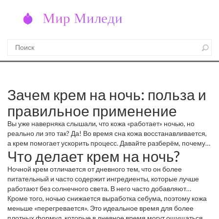
Зачем крем на ночь: польза и
правильное применение
Вы уже наверняка слышали, что кожа «работает» ночью, но
реально ли это так? Да! Во время сна кожа восстанавливается,
а крем помогает ускорить процесс. Давайте разберём, почему
Что делает крем на ночь?
стоит включить ночной крем в обычный ритуал.
Ночной крем отличается от дневного тем, что он более
питательный и часто содержит ингредиенты, которые лучше
работают без солнечного света. В него часто добавляют
ретинол, пептиды, гиалуроновую кислоту и антиоксиданты. Эти
Кроме того, ночью снижается выработка себума, поэтому кожа
компоненты подпитывают клетки, стимулируют выработку
меньше «перегревается». Это идеальное время для более
коллагена и удерживают влагу.
плотных формул, которые в дневное время могут ощущаться