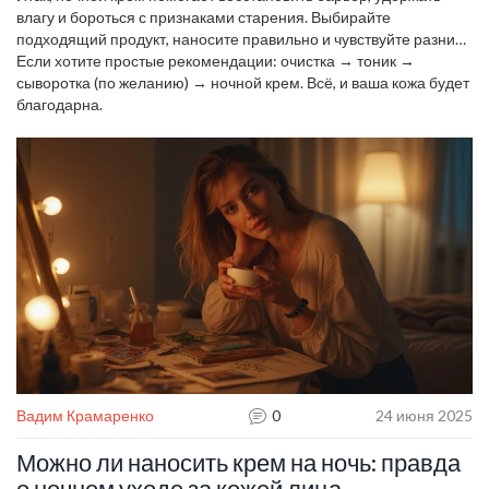
влагу и бороться с признаками старения. Выбирайте
подходящий продукт, наносите правильно и чувствуйте разницу
уже через пару недель.
Если хотите простые рекомендации: очистка → тоник →
сыворотка (по желанию) → ночной крем. Всё, и ваша кожа будет
благодарна.
Вадим Крамаренко
0
24 июня 2025
Можно ли наносить крем на ночь: правда
о ночном уходе за кожей лица