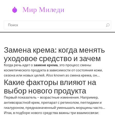
Замена крема: когда менять
уходовое средство и зачем
Когда речь идет о
замене крема
,
это процесс смены
косметического продукта в зависимости от состояния кожи,
сезона или новых целей
. Also known as
смена крема
, он
Какие факторы влияют на
помогает поддерживать эффективность ухода.
Замена крема
включает оценку текущего состояния кожи, подбор более
выбор нового продукта
подходящего состава и регулярный мониторинг результатов.
Первый показатель – возрастные изменения. Например,
антивозрастной крем
,
препарат с ретинолом, пептидами и
гиалуроном, предназначенный уменьшать морщины
часто
меняют каждые 3‑4 месяца, чтобы кожа не привыкала к одному
Итак, в подборе нового средства важны три взаимосвязи: