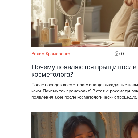
Вадим Крамаренко
0
Почему появляются прыщи после
косметолога?
После похода к косметологу иногда выходишь с нов
кожи. Почему так происходит? В статье рассматрив
появления акне после косметологических процедур,
кожей и реакцию на средства. Обсуждаются советы 
риск высыпаний и сохранить кожу здоровой.