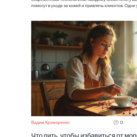
помогут в уходе за кожей и привлечь клиентов. Одни 
более упругой, другие помогают бороться с акне ил
омоложения. Выбор правильного оборудования може
успех специалиста. Разбираемся, какие аппараты 
косметолога эстетиста.
Вадим Крамаренко
0
Что пить, чтобы избавиться от мо