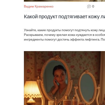
Вадим Крамаренко
0
Какой продукт подтягивает кожу л
Узнайте, какие продукты помогут подтянуть кожу лица
Раскрываем, почему зрелая кожа нуждается в особо
ингредиенты помогут достичь эффекта лифтинга. П
косметики и простыми рецептами, которые придадут 
Погрузитесь в мир косметологии с полезными сове
рекомендациями.