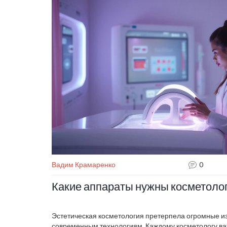
представлены конкретные советы, которые можно п
рутине.
Вадим Крамаренко
0
Какие аппараты нужны косметолог
Эстетическая косметология претерпела огромные и
современным технологиям. Каждому косметологу важ