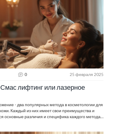
0
25 февраля 2025
 Смас лифтинг или лазерное
жение - два популярных метода в косметологии для
кожи. Каждый из них имеет свои преимущества и
тся основные различия и специфика каждого метода,
бору подходящего для вашего типа кожи и целей.
может принять обоснованное решение. Узнайте,