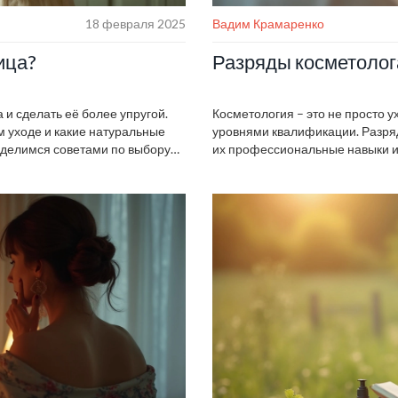
18 февраля 2025
Вадим Крамаренко
ица?
Разряды косметолога
 и сделать её более упругой.
Косметология – это не просто у
м уходе и какие натуральные
уровнями квалификации. Разря
оделимся советами по выбору
их профессиональные навыки и 
коже свежесть и молодость.
специалистов, так и для клиент
тами и проверенными
какие существуют разряды и чт
кожей.