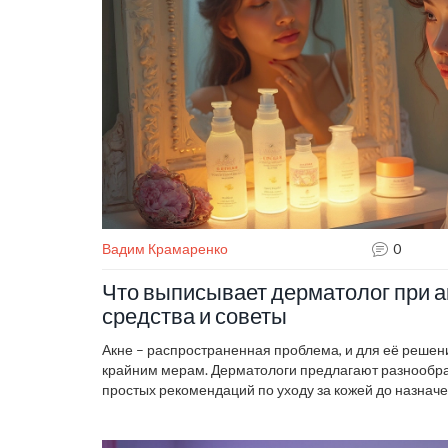
Вадим Крамаренко
0
Что выписывает дерматолог при 
средства и советы
Акне – распространенная проблема, и для её решени
крайним мерам. Дерматологи предлагают разнообра
простых рекомендаций по уходу за кожей до назна
препаратов. Узнайте, какие средства и подходы наи
профессионалы помогают пациентам управлять проб