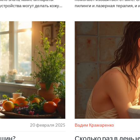
устройства могут делать кожу
пилинги и лазерная терапия, и
и делать процедуры
специалиста и поддержанию ре
т существенно повлиять на
Информация помогает понять, к
нужны для эффективной работы
это может поменять ваше качес
20 февраля 2025
Вадим Крамаренко
рщин?
Сколько раз в день 