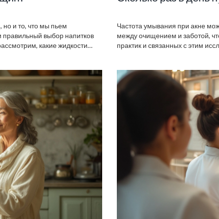
но и то, что мы пьем
Частота умывания при акне мож
 и правильный выбор напитков
между очищением и заботой, чт
рассмотрим, какие жидкости
практик и связанных с этим ис
к поддерживать гидратацию
кожи. Изучите причины акне и р
.
здоровую кожу.