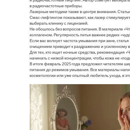
в радиочастотные приборы.
Лазерные методики также в центре внимания. Статьи
Смас‑лифтингом показывают, как лазер стимулирует
выбирать клинику с лицензией.
Не обошлось без вопросов питания. В материале «Что
коллагеном. Регулярность питья важнее редких «чуд
Если вас волнует частота умывания при акне, статья 
очищением приводит к раздражению и усиленному 
Для тех, кто ищет ночные средства, рекомендация «Ч
начинать с низкой концентрации, чтобы кожа не «под
В итоге февраль 2025 года предложил читателям ши
питания до режимов умывания. Все материалы напис
косметологии или уже опытный любитель ухода, в э