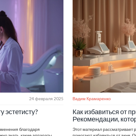
рименить в повседневной
какой метод подойдет именно в
24 февраля 2025
Вадим Крамаренко
у эстетисту?
Как избавиться от п
Рекомендации, кото
зменения благодаря
Этот материал рассматривает р
но знать, какие аппараты
помогают избавиться от акне. О