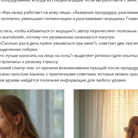
 «Как лазер работает на кожу лица», «Лазерная процедура, разглаж
 коллаген, уменьшает пигментацию и разглаживает морщины. Главн
 пить, чтобы избавиться от морщин?», автор перечисляет полезные н
о‑коктейлей», потому что увлажнение начинается изнутри.
«Сколько раз в день нужно умываться при акне?», советует два‑три м
выделению себума.
то лучше наносить на лицо на ночь?» выделяет ретинол (для опытных)
строилась» к резкому стрессу.
рокий спектр тем: от причини возникновения прыщей после процеду
аны простым языком, с практичными советами, которые можно сразу
том архиве найдётся полезная информация для любого уровня.