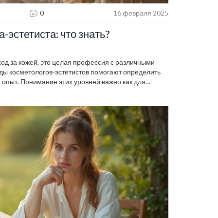
0
16 февраля 2025
-эстетиста: что знать?
ход за кожей, это целая профессия с различными
ды косметологов-эстетистов помогают определить
опыт. Понимание этих уровней важно как для
ов, чтобы выбрать подходящего эксперта. Узнайте,
о они означают для вашей карьеры или ухода за