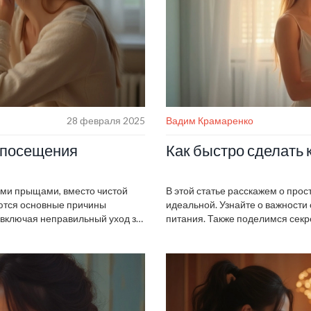
28 февраля 2025
Вадим Крамаренко
 посещения
Как быстро сделать 
ыми прыщами, вместо чистой
В этой статье расскажем о прос
аются основные причины
идеальной. Узнайте о важности
 включая неправильный уход за
питания. Также поделимся секр
по уходу, чтобы минимизировать
кожи и улучшить её состояние.
заметить изменения и обрести 