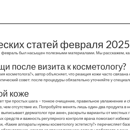
еских статей февраля 2025
й, февраль был насыщен полезными материалами. Мы расскажем, как
и после визита к косметологу?
я косметолога?», автор объясняет, что реакция кожи часто связан
тический совет: после процедуры обязательно уточняйте у специали
ой коже
ет три простых шага – тонкое очищение, правильное увлажнение и с
, чем отсутствие их. Попробуйте менять лишь один‑два продукта в 
о выписывает дерматолог при акне», раскрыты варианты от местных г
 средств и важность регулярного контроля врача помогают избежать
ми, «Какие аппараты нужны косметологу эстетисту?» перечисляет б
оборудование, исходя из специализации: если вы работаете с акне,