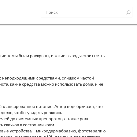
ие темы были раскрыты, и какие выводы стоит взять
а с неподходящими средствами, слишком частой
ста, какие средства можно использовать дома, и не
балансированное питание. Автор подчёркивает, что
неделю, чтобы увидеть реакцию.
елей до системных препаратов, а также роль
 скачков в состоянии кожи.
азовые устройства – микродермабразию, фототерапию
 лучше инвестировать в IPL‑лампы, а для подтяжки –