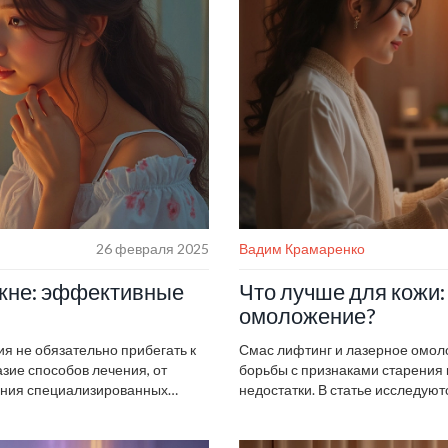
26 февраля 2025
Вадим Крамаренко
акне: эффективные
Что лучше для кожи:
омоложение?
я не обязательно прибегать к
Смас лифтинг и лазерное омоло
зие способов лечения, от
борьбы с признаками старения 
чения специализированных
недостатки. В статье исследую
более эффективны, и как
включая полезные советы по вы
лемной кожей. В статье
Понимание их особенностей по