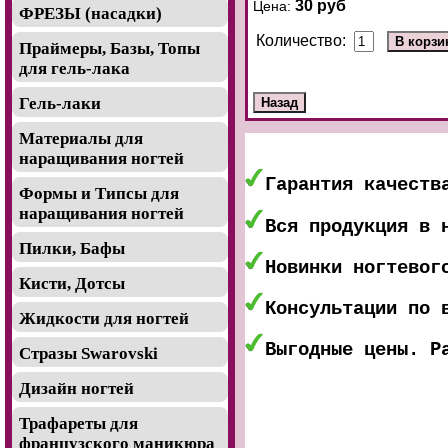
30 руб
Цена:
ФРЕЗЫ (насадки)
Количество:
Праймеры, Базы, Топы
для гель-лака
Гель-лаки
Материалы для
наращивания ногтей
Гарантия качеств
Формы и Типсы для
наращивания ногтей
Вся продукция в 
Пилки, Бафы
Новинки ногтевог
Кисти, Дотсы
Консультации по 
Жидкости для ногтей
Выгодные цены. Р
Стразы Swarovski
Дизайн ногтей
Трафареты для
французского маникюра