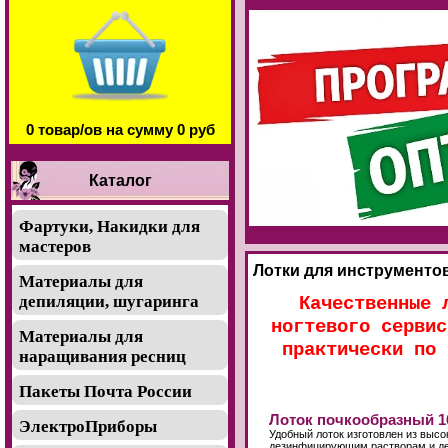
0 товар/ов на сумму 0 руб
Каталог
Фартуки, Накидки для
мастеров
Лотки для инструментов
Материалы для
депиляции, шугаринга
Качественные 
ногтевого сервис
Материалы для
практически по 
наращивания ресниц
Пакеты Почта России
Лоток почкообразный 1
ЭлектроПриборы
Удобный лоток изготовлен из выс
дезинфицирующим растворам и де