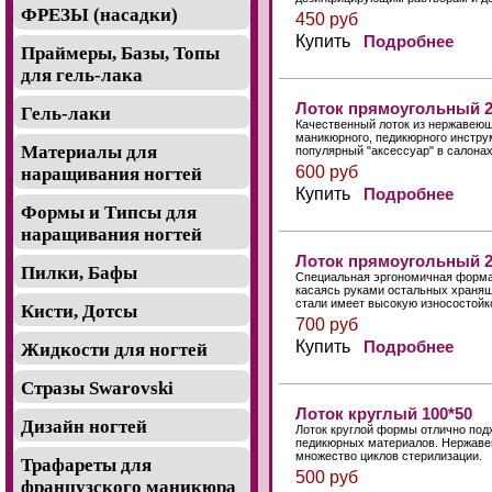
ФРЕЗЫ (насадки)
450 руб
Купить
Подробнее
Праймеры, Базы, Топы
для гель-лака
Лоток прямоугольный 2
Гель-лаки
Качественный лоток из нержавеющ
маникюрного, педикюрного инстру
Материалы для
популярный "аксессуар" в салона
600 руб
наращивания ногтей
Купить
Подробнее
Формы и Типсы для
наращивания ногтей
Лоток прямоугольный 2
Пилки, Бафы
Специальная эргономичная форма 
касаясь руками остальных хранящ
стали имеет высокую износостойк
Кисти, Дотсы
700 руб
Купить
Подробнее
Жидкости для ногтей
Стразы Swarovski
Лоток круглый 100*50
Дизайн ногтей
Лоток круглой формы отлично под
педикюрных материалов. Нержаве
множество циклов стерилизации.
Трафареты для
500 руб
французского маникюра