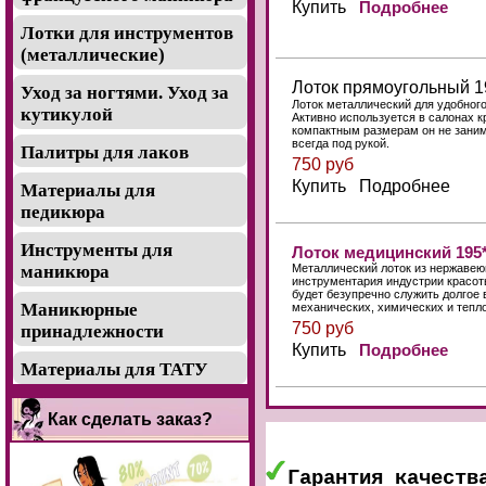
Купить
Подробнее
Лотки для инструментов
(металлические)
Лоток прямоугольный 19
Уход за ногтями. Уход за
Лоток металлический для удобног
кутикулой
Активно используется в салонах 
компактным размерам он не заним
всегда под рукой.
Палитры для лаков
750 руб
Купить Подробнее
Материалы для
педикюра
Инструменты для
Лоток медицинский 195*
Металлический лоток из нержавею
маникюра
инструментария индустрии красот
будет безупречно служить долгое
Маникюрные
механических, химических и тепло
750 руб
принадлежности
Купить
Подробнее
Материалы для ТАТУ
Как сделать заказ?
Гарантия качеств